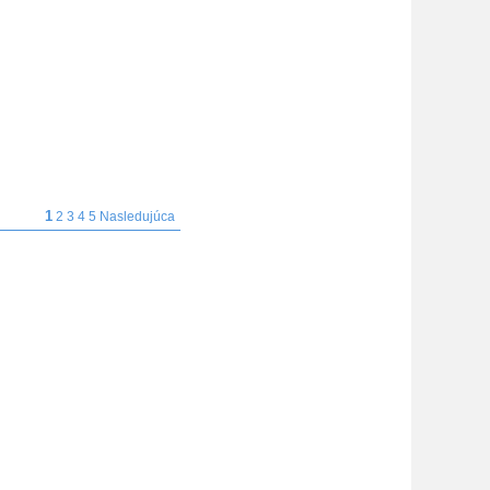
1
2
3
4
5
Nasledujúca