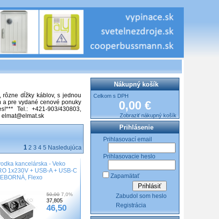
Nákupný košík
, rôzne dĺžky káblov, s jednou
Celkom s DPH
om a pre vydané cenové ponuky
0,00 €
s!*** Tel.: +421-903/430803,
3, elmat@elmat.sk
Zobraziť nákupný košík
Prihlásenie
Prihlasovací email
1
2
3
4
5
Nasledujúca
Prihlasovacie heslo
odka kancelárska - Veko
O 1x230V + USB-A + USB-C
Zapamätať
EBORNÁ, Flexo
50,00
7,0%
Zabudol som heslo
37,805
Registrácia
46,50