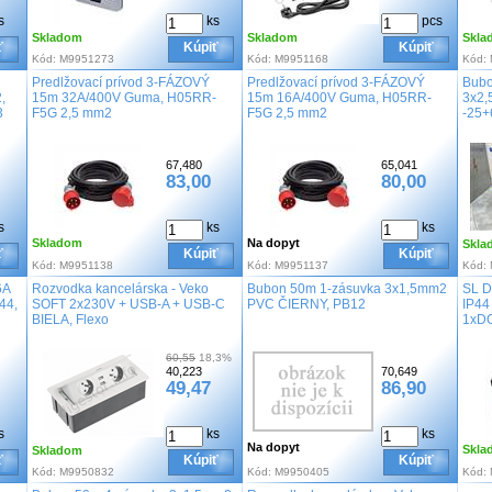
s
ks
pcs
Skladom
Skladom
Skla
ť
Kúpiť
Kúpiť
Kód:
M9951273
Kód:
M9951168
Kód:
Predlžovací prívod 3-FÁZOVÝ
Predlžovací prívod 3-FÁZOVÝ
Bubo
,
15m 32A/400V Guma, H05RR-
15m 16A/400V Guma, H05RR-
3x2,
3
F5G 2,5 mm2
F5G 2,5 mm2
-25+
67,480
65,041
83,00
80,00
s
ks
ks
Skladom
Na dopyt
Skla
ť
Kúpiť
Kúpiť
Kód:
M9951138
Kód:
M9951137
Kód:
6A
Rozvodka kancelárska - Veko
Bubon 50m 1-zásuvka 3x1,5mm2
SL D
44,
SOFT 2x230V + USB-A + USB-C
PVC ČIERNY, PB12
IP44
BIELA, Flexo
1xDO
60,55
18,3%
40,223
70,649
49,47
86,90
s
ks
ks
Na dopyt
Skla
Skladom
ť
Kúpiť
Kúpiť
Kód:
M9950832
Kód:
M9950405
Kód: