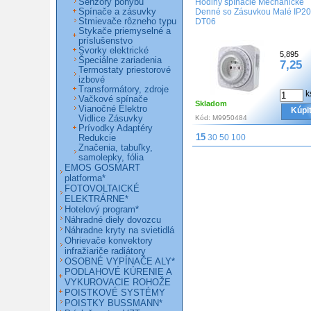
Senzory pohybu
Hodiny spínacie Mechanické
Spínače a zásuvky
Denné so Zásuvkou Malé IP20
Stmievače rôzneho typu
DT06
Stykače priemyselné a
príslušenstvo
Svorky elektrické
5,895
Špeciálne zariadenia
7,25
Termostaty priestorové
izbové
Transformátory, zdroje
k
Vačkové spínače
Skladom
Vianočné Elektro
Kúpi
Vidlice Zásuvky
Kód:
M9950484
Prívodky Adaptéry
15
30
50
100
Redukcie
Značenia, tabuľky,
samolepky, fólia
EMOS GOSMART
platforma*
FOTOVOLTAICKÉ
ELEKTRÁRNE*
Hotelový program*
Náhradné diely dovozcu
Náhradne kryty na svietidlá
Ohrievače konvektory
infražiariče radiátory
OSOBNÉ VYPÍNAČE ALY*
PODLAHOVÉ KÚRENIE A
VYKUROVACIE ROHOŽE
POISTKOVÉ SYSTÉMY
POISTKY BUSSMANN*