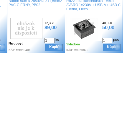
Bubon 50m 4-zásuvka 3x1,5mm2
Rozvodka kancelárska - Veko
,
PVC ČIERNY, PB02
AVARO 1x230V + USB-A + USB-C
Čierna, Flexo
72,358
40,650
89,00
50,00
s
ks
pcs
Na dopyt
Skladom
ť
Kúpiť
Kúpiť
Kód:
M9950406
Kód:
M9950822