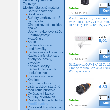
Drevené Vypínače a
Zásuvky*
k
Elektroinštalačný materiál
Skladom
Kúpi
Batérie spotrebné
Kód:
M9951171
Bleskozvod
Bužírky zmršťovacie 2:1
Predlžovačka 5m, 3 zásuvka +
bez lepidla
VYP., biela, H05VV-F3Gx1mm2
Cín spájkovací - mäkká
HE1315 (E1315), P1315, PP1
spájka
Deony - výkonové ističe
Elektrovýzbroje
7,325
Flexošnúry
9,01
Káble
Káblové bubny a
predlžovačky
k
Káblové oká a konektory
Skladom
Káblové príslušenstvo,
Kúpi
príchytky, pásky,
Kód:
M9948428
vývodky
SL Zásuvka GUMENÁ 230V 1
Káblové spojky
Orange /čierna Bez Veka IP40/
Káblové žľaby a ich
P68, spojovacia
príslušenstvo
Koncové spínače
Krabice
elektroinštalačné
3,496
4,30
Lišty Elektroinštalačné
Modulárne prístroje
Ovládacie Hlavice
Skrinky HARMONY
k
Pásky Izolačné Izolačky
Skladom
Kúpi
Predlžovačky
Kód:
M9950898
Rúrky elektroinštalačné