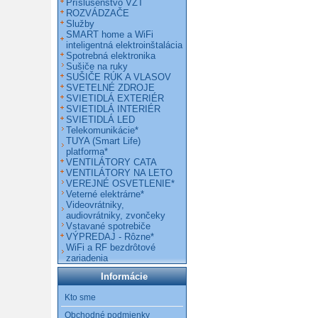
Príslušenstvo VZT
ROZVÁDZAČE
Služby
SMART home a WiFi
inteligentná elektroinštalácia
Spotrebná elektronika
Sušiče na ruky
SUŠIČE RÚK A VLASOV
SVETELNÉ ZDROJE
SVIETIDLÁ EXTERIÉR
SVIETIDLÁ INTERIÉR
SVIETIDLÁ LED
Telekomunikácie*
TUYA (Smart Life)
platforma*
VENTILÁTORY CATA
VENTILÁTORY NA LETO
VEREJNÉ OSVETLENIE*
Veterné elektrárne*
Videovrátniky,
audiovrátniky, zvončeky
Vstavané spotrebiče
VÝPREDAJ - Rôzne*
WiFi a RF bezdrôtové
zariadenia
Informácie
Kto sme
Obchodné podmienky