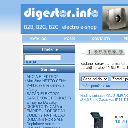
KATALÓG
KOŠÍK
KONTAKTY
PR
Hľadanie
HĽADAJ
zaslané spravidla e-mailom.
elmat@elmat.sk ***Ste Firma, 
Sortiment
AKCIA ELEKTRO*
Aktuálne NETTO CENY*
Vyhľadávanie detekcia
Počet položiek:
66
káblov
BAZÁR ELEKTRO*
Hodiny spínacie ON/ SÚMRAK
DARČEKOVÉ POUKÁŽKY
/2,4,6,8h so Zásuvkou IP44, D
a Tipy na Darčeky
DIGESTORY CATA a
EMPIRE - DOPREDAJ
DOMÉNY NA PREDAJ
8,699
DOMAINS FOR SALE
10,70
Doplnkový sortiment