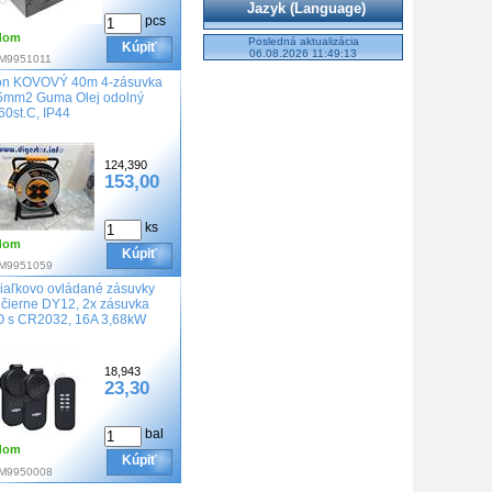
Jazyk (Language)
pcs
dom
Posledná aktualizácia
Kúpiť
06.08.2026 11:49:13
M9951011
n KOVOVÝ 40m 4-zásuvka
5mm2 Guma Olej odolný
60st.C, IP44
124,390
153,00
ks
dom
Kúpiť
M9951059
iaľkovo ovládané zásuvky
 čierne DY12, 2x zásuvka
 s CR2032, 16A 3,68kW
18,943
23,30
bal
dom
Kúpiť
M9950008