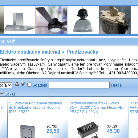
IHLÁSIŤ
Elektroinštalačný materiál
»
Predlžovačky
Elektrické predlžovacie šnúry s prepäťovými ochranami i bez, s vypínačmi i bez
alebo viacerými zásuvkami. Ceny garantujeme len pre tovar, ktorý máme sklad
 ***Are you a Company, Institution or Trader? Let us to set up Your price
Inštitúcia, alebo Obchodník? Dajte si nastaviť Vaše ceny!*** Tel.: +421-903/43080
Skladom
Hľadaj
Odkaz
SL Vstavná Podlahová zásuvka
Rozvodka kancelárska - Veko
Rozv
T34
do Predĺženej krabice H60mm
SOFT 3x230V Čierna, Flexo, AE-
AVAR
IP55, 5B322
PBSC3GU-20NN
STRI
20,732
36,829
25,50
45,30