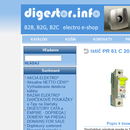
KATALÓG
KOŠÍK
KONTAKTY
PR
Hľadanie
Istič PR 61 C 20
HĽADAJ
Sortiment
AKCIA ELEKTRO*
Aktuálne NETTO CENY*
Vyhľadávanie detekcia
káblov
BAZÁR ELEKTRO*
DARČEKOVÉ POUKÁŽKY
a Tipy na Darčeky
DIGESTORY CATA a
EMPIRE - DOPREDAJ
DOMÉNY NA PREDAJ
DOMAINS FOR SALE
Popis k tova
Doplnkový sortiment
Spoľahlivý výrobok made in Sl