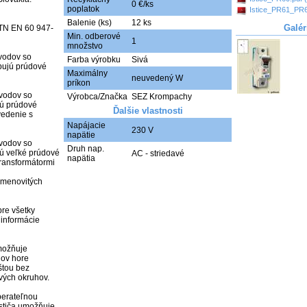
0 €/ks
poplatok
Istice_PR61_PR6
Balenie (ks)
12 ks
Galér
STN EN 60 947-
Min. odberové
1
množstvo
vodov so 
Farba výrobku
Sivá
bujú prúdové 
Maximálny
neuvedený W
príkon
vodov so 
Výrobca/Značka
SEZ Krompachy
ú prúdové 
Ďalšie vlastnosti
edenie s 
Napájacie
230 V
napätie
vodov so 
Druh nap.
ú veľké prúdové 
AC - striedavé
napätia
ransformátormi 
 menovitých 
re všetky 
informácie 
ožňuje 
jov hore 
tou bez 
ých okruhov.

erateľnou 
stiča umožňuje 