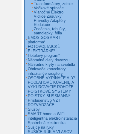
Transformátory, zdroje
Vačkové spínače
Vianočné Elektro
Vidlice Zásuvky
Prívodky Adaptéry
Redukcie
Značenia, tabuľky,
samolepky, fólia
EMOS GOSMART
platforma*
FOTOVOLTAICKÉ
ELEKTRÁRNE*
Hotelový program*
Náhradné diely dovozcu
Náhradne kryty na svietidlá
Ohrievače konvektory
infražiariče radiátory
OSOBNÉ VYPÍNAČE ALY*
PODLAHOVÉ KÚRENIE A
VYKUROVACIE ROHOŽE
POISTKOVÉ SYSTÉMY
POISTKY BUSSMANN*
Príslušenstvo VZT
ROZVÁDZAČE
Služby
SMART home a WiFi
inteligentná elektroinštalácia
Spotrebná elektronika
Sušiče na ruky
SUŠIČE RÚK A VLASOV