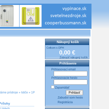
Nákupný košík
Celkom s DPH
0,00 €
Zobraziť nákupný košík
Prihlásenie
Prihlasovací email
Prihlasovacie heslo
Zapamätať
árne prístroje
»
Ističe
»
1P
Zabudol som heslo
Registrácia
Prílohy
(1268kB)