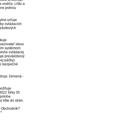
 vodiča. Lištu a 
sne jednou 
lne určuje 
rby ovládacích 
závitových 
kuje 
kazovateľ stavu 
ným systémom 
polohe ovládacej 
kuje prevádzkový 
ej páčky). 
e bezpečné 
roja: červená - 
ožňuje 
022 šírky 35 
polohe 
lište do strán. 

bo Obchodník? 