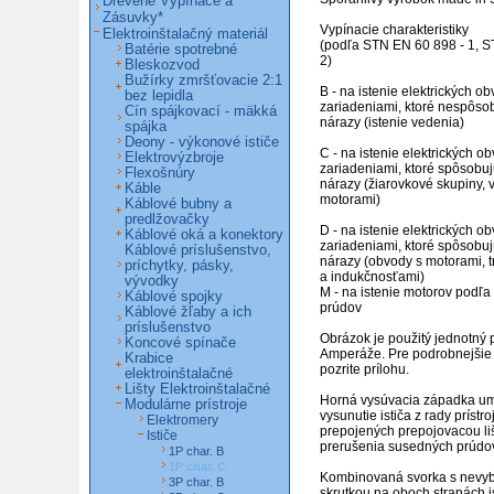
Drevené Vypínače a
Zásuvky*
Vypínacie charakteristiky

Elektroinštalačný materiál
(podľa STN EN 60 898 - 1, 
Batérie spotrebné
2)

Bleskozvod
Bužírky zmršťovacie 2:1
B - na istenie elektrických ob
bez lepidla
zariadeniami, ktoré nespôso
Cín spájkovací - mäkká
nárazy (istenie vedenia)

spájka
Deony - výkonové ističe
C - na istenie elektrických ob
Elektrovýzbroje
zariadeniami, ktoré spôsobuj
Flexošnúry
nárazy (žiarovkové skupiny, v
Káble
motorami)

Káblové bubny a
predlžovačky
D - na istenie elektrických ob
Káblové oká a konektory
zariadeniami, ktoré spôsobuj
Káblové príslušenstvo,
nárazy (obvody s motorami, t
príchytky, pásky,
a indukčnosťami)

vývodky
M - na istenie motorov podľa
Káblové spojky
prúdov

Káblové žľaby a ich
príslušenstvo
Obrázok je použitý jednotný p
Koncové spínače
Amperáže. Pre podrobnejšie 
Krabice
pozrite prílohu.

elektroinštalačné
Lišty Elektroinštalačné
Horná vysúvacia západka um
Modulárne prístroje
vysunutie ističa z rady prístro
Elektromery
prepojených prepojovacou liš
Ističe
prerušenia susedných prúdov
1P char. B
1P char. C
Kombinovaná svorka s nevyb
3P char. B
skrutkou na oboch stranách i