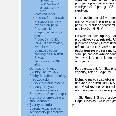
3P char. C
pripojenie prepojovacej lišty a
do 125A char. C
vodič je možné pripojiť súča
JEDNOSMERNÉ
skrutkou. 

ističe
Motorové ističe
Poistkové odpojovače
Farba ovládacej páčky neomy
Prepäťové ochrany
menovitý prúd In prístroja (fa
Zvodiče prepätia
páčiek sú v súlade s farbami 
Príslušenstvo
poistkových vložiek).

(prepojovacie lišty a
pod.)
Ukazovateľ stavu opticky indi
Prúdové chrániče
prevádzkový stav prístroja. U
Relé Transformátory
je priamo spojený s kontakt
Zvončeky
prístroja a nie je závislý na 
Spínače tlačidlá
páčky (prístroj vypína a indi
zásuvky na DIN lištu
stav i pri zablokovaní ovládac
Stykače
Vyhovuje teda podmienke pr
Termostaty na DIN
odpojenie.

lištu
Ovládacie Hlavice
Farba ukazovateľa - Stav príst
Skrinky HARMONY
zapnutý, zelená - vypnutý.

Pásky Izolačné Izolačky
Predlžovačky
Dolná vysúvacia západka um
Rúrky elektroinštalačné
upevnenie na lištu DIN EN 50
Senzory pohybu
mm. V zafixovanej vysunutej 
Spínače a zásuvky
uľahčuje posun na prístrojovej 
Stmievače rôzneho typu
Stykače priemyselné a
***Ste Firma, Inštitúcia, ale
príslušenstvo
Svorky elektrické
Špeciálne zariadenia
Termostaty priestorové
izbové