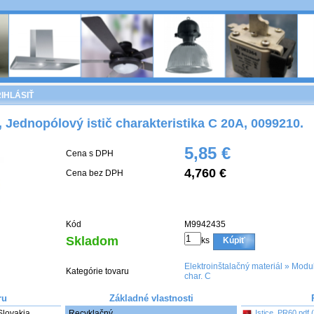
IHLÁSIŤ
, Jednopólový istič charakteristika C 20A, 0099210.
5,85 €
Cena s DPH
4,760 €
Cena bez DPH
Kód
M9942435
Skladom
ks
Kúpiť
Elektroinštalačný materiál
»
Modul
Kategórie tovaru
char. C
ru
Základné vlastnosti
ovakia. 

Recyklačný
Istice_PR60.pdf 