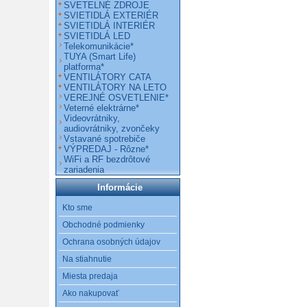
SVETELNÉ ZDROJE
SVIETIDLÁ EXTERIÉR
SVIETIDLÁ INTERIÉR
SVIETIDLÁ LED
Telekomunikácie*
TUYA (Smart Life)
platforma*
VENTILÁTORY CATA
VENTILÁTORY NA LETO
VEREJNÉ OSVETLENIE*
Veterné elektrárne*
Videovrátniky,
audiovrátniky, zvončeky
Vstavané spotrebiče
VÝPREDAJ - Rôzne*
WiFi a RF bezdrôtové
zariadenia
Informácie
Kto sme
Obchodné podmienky
Ochrana osobných údajov
Na stiahnutie
Miesta predaja
Ako nakupovať