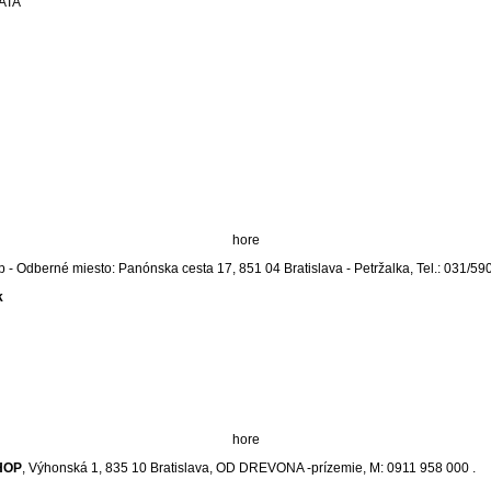
CATA
hore
p - Odberné miesto: Panónska cesta 17, 851 04 Bratislava - Petržalka, Tel.: 031/59
k
hore
HOP
, Výhonská 1, 835 10 Bratislava, OD DREVONA -prízemie, M: 0911 958 000 .