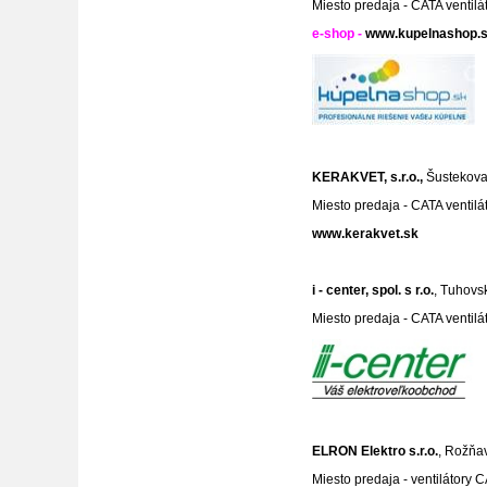
Miesto predaja - CATA ventilá
e-shop -
www.kupelnashop.
KERAKVET, s.r.o.,
Šustekova 
Miesto predaja - CATA ventilá
www.kerakvet.sk
i - center, spol. s r.o.
, Tuhovs
Miesto predaja - CATA ventilá
ELRON Elektro s.r.o.
, Rožňav
Miesto predaja - ventilátory 