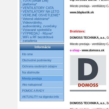
TUYA (Smart Life)
platforma*
Miesto predaja - ventilátory 
VENTILÁTORY CATA
VENTILÁTORY NA LETO
www.bbplastik.sk
VEREJNÉ OSVETLENIE*
Veterné elektrárne*
Videovrátniky,
audiovrátniky, zvončeky
Vstavané spotrebiče
Bratislava:
VÝPREDAJ - Rôzne*
WiFi a RF bezdrôtové
DOMOSS TECHNIKA, a.s.
,
G
zariadenia
Miesto predaja - ventilátory 
Informácie
e-shop
-
www.domoss.sk
Kto sme
Obchodné podmienky
Ochrana osobných údajov
Na stiahnutie
Miesta predaja
Ako nakupovať
POMOC A RADY
AKTUALITY na digestor.info
DOMOSS TECHNIKA, a.s.
,
B