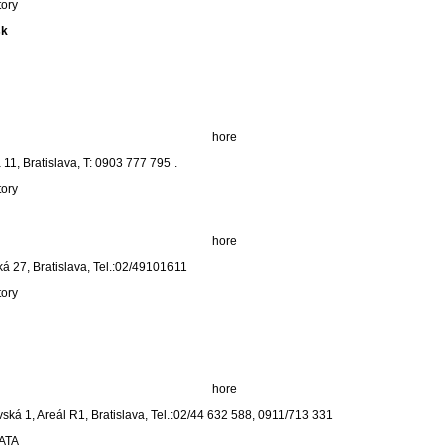
tory
sk
hore
11, Bratislava, T: 0903 777 795 .
tory
hore
ká 27, Bratislava, Tel.:02/49101611
tory
hore
ská 1, Areál R1, Bratislava, Tel.:02/44 632 588, 0911/713 331
CATA