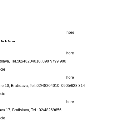
hore
 r. o. ...
hore
tislava, Tel.:02/48204010, 0907/799 900
kcie
hore
yne 10, Bratislava, Tel.:02/48204010, 0905/628 314
kcie
hore
va 17, Bratislava, Tel.: 02/48269656
kcie