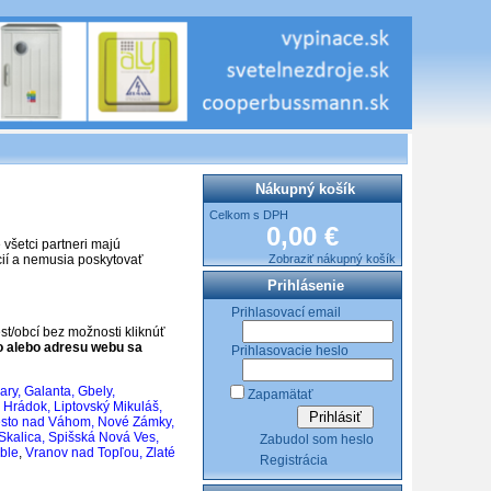
Nákupný košík
Celkom s DPH
0,00 €
všetci partneri majú
Zobraziť nákupný košík
cií a nemusia poskytovať
Prihlásenie
Prihlasovací email
t/obcí bez možnosti kliknúť
o alebo adresu webu sa
Prihlasovacie heslo
ary
,
Galanta
,
Gbely
,
Zapamätať
ý Hrádok
,
Liptovský Mikuláš
,
sto nad Váhom
,
Nové Zámky
,
Skalica
,
Spišská Nová Ves
,
Zabudol som heslo
ble
,
Vranov nad Topľou
,
Zlaté
Registrácia