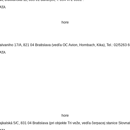
CATA
hore
alvaniho 17/A, 821 04 Bratislava (vedľa OC Avion, Hornbach, Kika), Tel.: 02/5263 
CATA
hore
ajkalská 5/C, 831 04 Bratislava (pri objekte Tri veže, vedľa čerpacej stanice Slovnaf