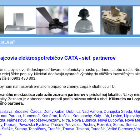
IHLÁSIŤ
dajcovia elektrospotrebičov CATA
- sieť partnerov
 aby si overili dostupnosť tovaru telefonicky u nášho partnera, alebo u nás. Nie 
 celej šírke ponuky. Niektorí dodávajú vybrané výrobky do väčších investičných ak
a čísle: 0903 430 803.
aby nám nahlasovali e-mailom prípadné zmeny. Logá k stiahnutiu
TU
.
raného mesta/obce zobrazíte zoznam partnerov v príslušnej lokalite.
Názvy mies
ality. Zoznam je v abecednom poradí podľa názvov miest a obcí.
Kliknutím na Log
šho partnera.
atislava
,
Brodské
, Čadca,
Dolný Kubín
,
Dubnica Nad Váhom
,
Dunajská Streda
,
Gaj
e nad Parnou
,
Humenné
,
Komárno
,
Košice
,
Krompachy
,
Kúty
,
Láb
,
Levice
,
Liptovsk
dra
,
Námestovo
,
Nedožery-Brezany
,
Nitra
,
Nová Dubnica
,
Nová Ľubovňa
,
Nové Me
ny
,
Poprad
,
Považská Bystrica
,
Prešov
,
Prievidza
,
Púchov
,
Rovinka
,
Senec
,
Senica
,
n-Stráže
,
Šurany
,
Topoľčany
,
Trenčín
,
Trnava
,
Trstená
,
Tvrdošín
,
Veľké Bierovce
,
Vrá
a
,