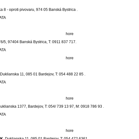
a 8 - oproti pivovaru, 974 05 Banská Bystrica .
CATA
hore
76/5, 97404 Banská Bystrica, T: 0911 837 717.
CATA
hore
 Duklianska 11, 085 01 Bardejov, T: 054 488 22 85 .
CATA
hore
uklianska 1377, Bardejov, T: 054/ 739 13 97, M: 0918 786 93 .
CATA
hore
IK
,
Duklianska 11, 085 01 Bardejov, T: 054 472 6361 .