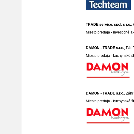
TRADE service, spol. s r.o.
,
Miesto predaja - investičné 
DAMON - TRADE s.r.o.
, Pári
Miesto predaja - kuchynské št
DAMON - TRADE s.r.o.
, Záh
Miesto predaja - kuchynské št