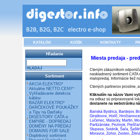
KATALÓG
KOŠÍK
KONTAKTY
PR
Hľadanie
Miesta predaja - pre
HĽADAJ
Cteným zákazníkom odporúčame,
naskladnený sortiment CATA v
Sortiment
malopredaj. Informácie tiež n
AKCIA ELEKTRO*
Ctených partnerov prosíme, 
Aktuálne NETTO CENY*
Vyhľadávanie detekcia
Kliknutím na názov Vami vyb
káblov
na odkaz sú pripravované lok
BAZÁR ELEKTRO*
dostanete na webstránku ná
DARČEKOVÉ POUKÁŽKY
Banská Bystrica
,
Bardejov
,
Br
a Tipy na Darčeky
Giraltovce
,
Holíč
,
Hrnčiarovc
DIGESTORY CATA a
Lučenec
,
Malacky
,
Martin
,
Mo
EMPIRE - DOPREDAJ
Partizánske
,
Pezinok
,
Piešťa
DOMÉNY NA PREDAJ
Stupav
a
,
Svidník
,
Š
aľa
,
Šaští
DOMAINS FOR SALE
Moravce
,
Zohor
,
Zvolen
,
Žilin
Doplnkový sortiment