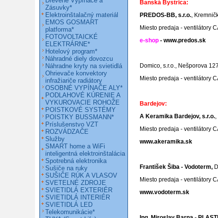
Drevené Vypínače a
Banská Bystrica:
Zásuvky*
Elektroinštalačný materiál
PREDOS-BB, s.r.o.
, Kremničk
EMOS GOSMART
Miesto predaja - ventilátory 
platforma*
FOTOVOLTAICKÉ
e-shop
-
www.predos.sk
ELEKTRÁRNE*
Hotelový program*
Náhradné diely dovozcu
Náhradne kryty na svietidlá
Domico, s.r.o., Nešporova 12
Ohrievače konvektory
Miesto predaja - ventilátory 
infražiariče radiátory
OSOBNÉ VYPÍNAČE ALY*
PODLAHOVÉ KÚRENIE A
VYKUROVACIE ROHOŽE
Bardejov:
POISTKOVÉ SYSTÉMY
A Keramika Bardejov, s.r.o.
,
POISTKY BUSSMANN*
Príslušenstvo VZT
Miesto predaja - ventilátory 
ROZVÁDZAČE
Služby
www.akeramika.sk
SMART home a WiFi
inteligentná elektroinštalácia
Spotrebná elektronika
František Šiba - Vodoterm,
D
Sušiče na ruky
SUŠIČE RÚK A VLASOV
Miesto predaja - ventilátory 
SVETELNÉ ZDROJE
SVIETIDLÁ EXTERIÉR
www.vodoterm.sk
SVIETIDLÁ INTERIÉR
SVIETIDLÁ LED
Telekomunikácie*
Ing. Miroslav Barna - PLAST