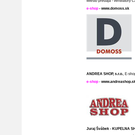
Miesto predaja - ventilátory 
e-shop
-
www.domoss.sk
ANDREA SHOP, s.r.o.
, E-sho
e-shop
-
www.andreashop.s
Juraj Švábek - KUPELNA S