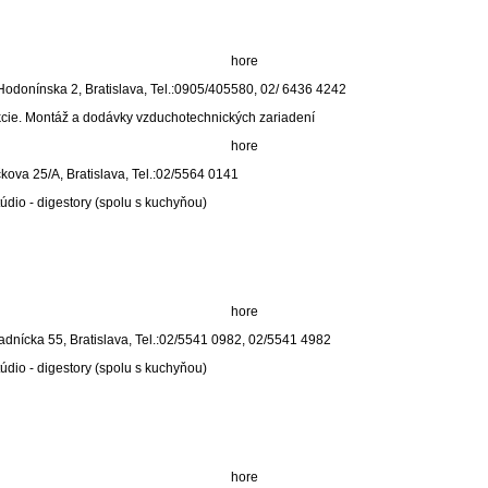
hore
 Hodonínska 2, Bratislava, Tel.:0905/405580, 02/ 6436 4242
akcie. Montáž a dodávky vzduchotechnických zariadení
hore
čkova 25/A, Bratislava, Tel.:02/5564 0141
údio - digestory (spolu s kuchyňou)
hore
radnícka 55, Bratislava, Tel.:02/5541 0982, 02/5541 4982
údio - digestory (spolu s kuchyňou)
hore