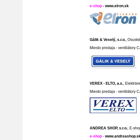
e-shop
-
www.elron.sk
Gálik & Veselý, s.r.o.
, Osuské
Miesto predaja - ventilátory 
VEREX - ELTO, a.s.
, Elektrár
Miesto predaja - ventilátory 
ANDREA SHOP, s.r.o.
, E-sho
e-shop
-
www.andreashop.s