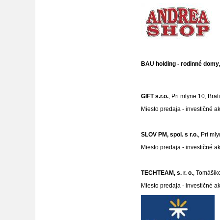
BAU holding - rodinné domy, s.
GIFT s.r.o.
, Pri mlyne 10, Bra
Miesto predaja - investičné a
SLOV PM, spol. s r.o.
, Pri ml
Miesto predaja - investičné a
TECHTEAM, s. r. o.
, Tomášiko
Miesto predaja - investičné a