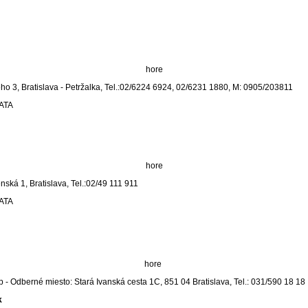
hore
ho 3, Bratislava - Petržalka, Tel.:02/6224 6924, 02/6231 1880, M: 0905/203811
CATA
hore
enská 1, Bratislava, Tel.:02/49 111 911
CATA
hore
p - Odberné miesto: Stará Ivanská cesta 1C, 851 04 Bratislava, Tel.: 031/590 18 18
k