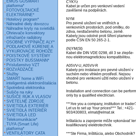
EMOS GOSMART
CYKYz

platforma*
Kabel je určen pro venkovní vedení          

FOTOVOLTAICKÉ
zavěšené na podpěrách.

ELEKTRÁRNE*
NYM

Hotelový program*
Pro pevné uložení ve vnitřních a

Náhradné diely dovozcu
venkovních prostorách, pod omítku, do

Náhradne kryty na svietidlá
zdiva, nestlačeného betonu, země.

Ohrievače konvektory
Kabely jsou odolné proti šíření plamene  

infražiariče radiátory
podle ČSN EN 50 265-2-1.

OSOBNÉ VYPÍNAČE ALY*
PODLAHOVÉ KÚRENIE A
(N)YM(St)

VYKUROVACIE ROHOŽE
Kabel dle DIN VDE 0298, díl 3 se zlepše-

POISTKOVÉ SYSTÉMY
nou elektromagnetickou kompatibilitou.

POISTKY BUSSMANN*
Príslušenstvo VZT
A05VV-U, A05VV-R

ROZVÁDZAČE
Kabely pro instalace pro pevné uložení v 

Služby
suchém nebo vlhkém prostředí. Nejsou

SMART home a WiFi
vhodné pro venkovní užití nebo uložení v

betonu. 

inteligentná elektroinštalácia
Spotrebná elektronika
Installation and connection can be perform
Sušiče na ruky
only by a qualified electrician.

SUŠIČE RÚK A VLASOV
SVETELNÉ ZDROJE
***Are you a company, institution or trader?
SVIETIDLÁ EXTERIÉR
Let us to set up Your prices!*** Tel.: +421-
SVIETIDLÁ INTERIÉR
903/430803, elmat@elmat.sk 

SVIETIDLÁ LED
Telekomunikácie*
Inštaláciu a zapojenie môže vykonávať len
TUYA (Smart Life)
kvalifikovaný elektrotechnik.

platforma*
VENTILÁTORY CATA
***Ste Firma, Inštitúcia, alebo Obchodník? 