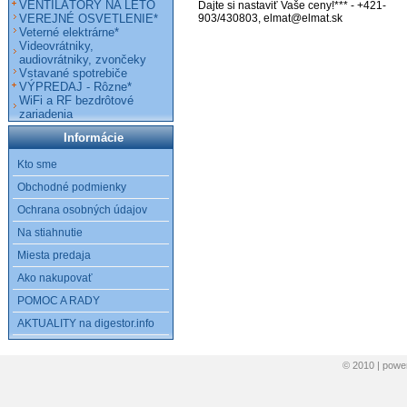
VENTILÁTORY NA LETO
Dajte si nastaviť Vaše ceny!*** - +421-
VEREJNÉ OSVETLENIE*
903/430803, elmat@elmat.sk
Veterné elektrárne*
Videovrátniky,
audiovrátniky, zvončeky
Vstavané spotrebiče
VÝPREDAJ - Rôzne*
WiFi a RF bezdrôtové
zariadenia
Informácie
Kto sme
Obchodné podmienky
Ochrana osobných údajov
Na stiahnutie
Miesta predaja
Ako nakupovať
POMOC A RADY
AKTUALITY na digestor.info
© 2010 | pow