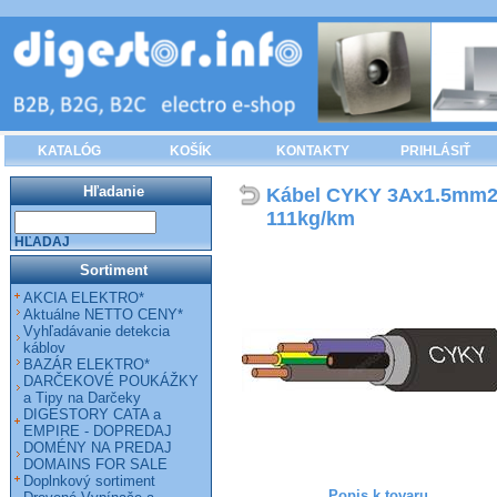
KATALÓG
KOŠÍK
KONTAKTY
PRIHLÁSIŤ
Hľadanie
Kábel CYKY 3Ax1.5mm2 
111kg/km
HĽADAJ
Sortiment
AKCIA ELEKTRO*
Aktuálne NETTO CENY*
Vyhľadávanie detekcia
káblov
BAZÁR ELEKTRO*
DARČEKOVÉ POUKÁŽKY
a Tipy na Darčeky
DIGESTORY CATA a
EMPIRE - DOPREDAJ
DOMÉNY NA PREDAJ
DOMAINS FOR SALE
Doplnkový sortiment
Popis k tovaru