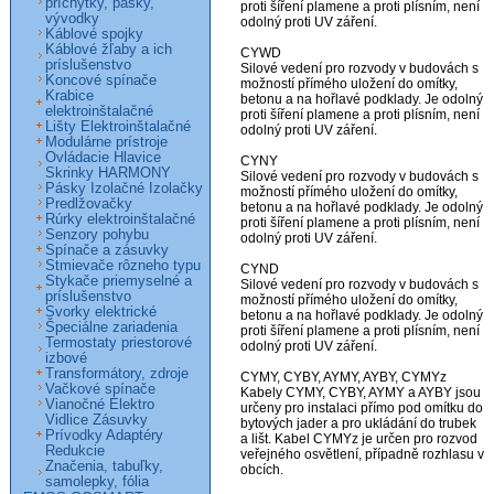
príchytky, pásky,
proti šíření plamene a proti plísním, není

vývodky
odolný proti UV záření.

Káblové spojky
Káblové žľaby a ich
CYWD

príslušenstvo
Silové vedení pro rozvody v budovách s

Koncové spínače
možností přímého uložení do omítky,

Krabice
betonu a na hořlavé podklady. Je odolný

elektroinštalačné
proti šíření plamene a proti plísním, není

Lišty Elektroinštalačné
odolný proti UV záření.

Modulárne prístroje
Ovládacie Hlavice
CYNY

Skrinky HARMONY
Silové vedení pro rozvody v budovách s

Pásky Izolačné Izolačky
možností přímého uložení do omítky,

Predlžovačky
betonu a na hořlavé podklady. Je odolný

Rúrky elektroinštalačné
proti šíření plamene a proti plísním, není

Senzory pohybu
odolný proti UV záření.

Spínače a zásuvky
Stmievače rôzneho typu
CYND

Stykače priemyselné a
Silové vedení pro rozvody v budovách s

príslušenstvo
možností přímého uložení do omítky,

Svorky elektrické
betonu a na hořlavé podklady. Je odolný

Špeciálne zariadenia
proti šíření plamene a proti plísním, není

Termostaty priestorové
odolný proti UV záření.

izbové
Transformátory, zdroje
CYMY, CYBY, AYMY, AYBY, CYMYz

Vačkové spínače
Kabely CYMY, CYBY, AYMY a AYBY jsou

Vianočné Elektro
určeny pro instalaci přímo pod omítku do

Vidlice Zásuvky
bytových jader a pro ukládání do trubek

Prívodky Adaptéry
a lišt. Kabel CYMYz je určen pro rozvod

Redukcie
veřejného osvětlení, případně rozhlasu v

Značenia, tabuľky,
obcích.

samolepky, fólia