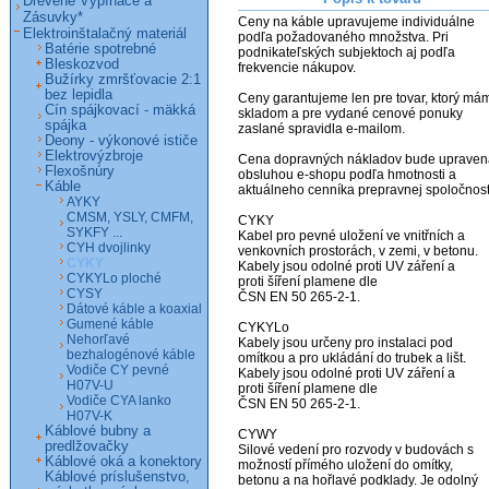
Drevené Vypínače a
Zásuvky*
Ceny na káble upravujeme individuálne 
Elektroinštalačný materiál
podľa požadovaného množstva. Pri 
Batérie spotrebné
podnikateľských subjektoch aj podľa 
Bleskozvod
frekvencie nákupov.

Bužírky zmršťovacie 2:1
bez lepidla
Ceny garantujeme len pre tovar, ktorý mám
Cín spájkovací - mäkká
skladom a pre vydané cenové ponuky 
spájka
zaslané spravidla e-mailom.

Deony - výkonové ističe
Elektrovýzbroje
Cena dopravných nákladov bude upravená
Flexošnúry
obsluhou e-shopu podľa hmotnosti a 
Káble
aktuálneho cenníka prepravnej spoločnosti
AYKY
CMSM, YSLY, CMFM,
CYKY

SYKFY ...
Kabel pro pevné uložení ve vnitřních a

CYH dvojlinky
venkovních prostorách, v zemi, v betonu.

CYKY
Kabely jsou odolné proti UV záření a

CYKYLo ploché
proti šíření plamene dle

CYSY
ČSN EN 50 265-2-1.

Dátové káble a koaxial
Gumené káble
CYKYLo

Nehorľavé
Kabely jsou určeny pro instalaci pod

bezhalogénové káble
omítkou a pro ukládání do trubek a lišt.   

Vodiče CY pevné
Kabely jsou odolné proti UV záření a

H07V-U
proti šíření plamene dle

Vodiče CYA lanko
ČSN EN 50 265-2-1.

H07V-K
Káblové bubny a
CYWY

predlžovačky
Silové vedení pro rozvody v budovách s

Káblové oká a konektory
možností přímého uložení do omítky,

Káblové príslušenstvo,
betonu a na hořlavé podklady. Je odolný
