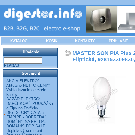
KATALÓG
KOŠÍK
KONTAKTY
PRIHLÁSIŤ
Hľadanie
MASTER SON PIA Plus 25
Eliptická, 928153309830
HĽADAJ
Sortiment
AKCIA ELEKTRO*
Aktuálne NETTO CENY*
Vyhľadávanie detekcia
káblov
BAZÁR ELEKTRO*
DARČEKOVÉ POUKÁŽKY
a Tipy na Darčeky
DIGESTORY CATA a
EMPIRE - DOPREDAJ
DOMÉNY NA PREDAJ
DOMAINS FOR SALE
Doplnkový sortiment