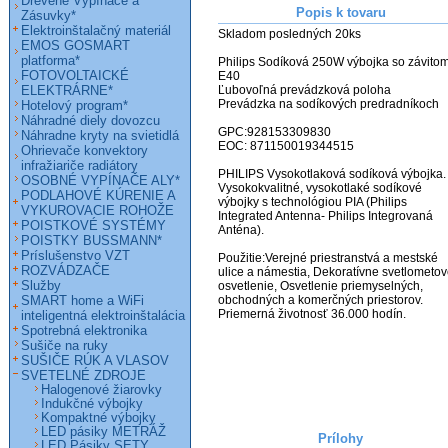
Drevené Vypínače a
Popis k tovaru
Zásuvky*
Elektroinštalačný materiál
Skladom posledných 20ks

EMOS GOSMART
platforma*
Philips Sodíková 250W výbojka so závitom
FOTOVOLTAICKÉ
E40

ELEKTRÁRNE*
Ľubovoľná prevádzková poloha

Prevádzka na sodíkových predradníkoch

Hotelový program*
Náhradné diely dovozcu
GPC:928153309830

Náhradne kryty na svietidlá
EOC: 871150019344515

Ohrievače konvektory
infražiariče radiátory
PHILIPS Vysokotlaková sodíková výbojka. 
OSOBNÉ VYPÍNAČE ALY*
Vysokokvalitné, vysokotlaké sodíkové 
PODLAHOVÉ KÚRENIE A
výbojky s technológiou PIA (Philips 
VYKUROVACIE ROHOŽE
Integrated Antenna- Philips Integrovaná 
POISTKOVÉ SYSTÉMY
Anténa).

POISTKY BUSSMANN*
Príslušenstvo VZT
Použitie:Verejné priestranstvá a mestské 
ROZVÁDZAČE
ulice a námestia, Dekoratívne svetlometov
Služby
osvetlenie, Osvetlenie priemyselných, 
SMART home a WiFi
obchodných a komerčných priestorov. 

Priemerná životnosť 36.000 hodín.
inteligentná elektroinštalácia
Spotrebná elektronika
Sušiče na ruky
SUŠIČE RÚK A VLASOV
SVETELNÉ ZDROJE
Halogenové žiarovky
Indukčné výbojky
Kompaktné výbojky
LED pásiky METRÁŽ
Prílohy
LED Pásiky SETY