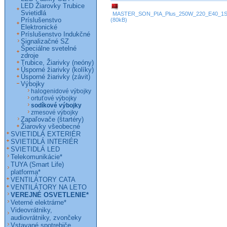
LED Žiarovky Trubice
Svietidlá
MASTER_SON_PIA_Plus_250W_220_E40_1SL
Príslušenstvo
(80kB)
Elektronické
Príslušenstvo Indukčné
Signalizačné SZ
Špeciálne svetelné
zdroje
Trubice, Žiarivky (neóny)
Úsporné žiarivky (kolíky)
Úsporné žiarivky (závit)
Výbojky
halogenidové výbojky
ortuťové výbojky
sodíkové výbojky
zmesové výbojky
Zapaľovače (štartéry)
Žiarovky všeobecné
SVIETIDLÁ EXTERIÉR
SVIETIDLÁ INTERIÉR
SVIETIDLÁ LED
Telekomunikácie*
TUYA (Smart Life)
platforma*
VENTILÁTORY CATA
VENTILÁTORY NA LETO
VEREJNÉ OSVETLENIE*
Veterné elektrárne*
Videovrátniky,
audiovrátniky, zvončeky
Vstavané spotrebiče