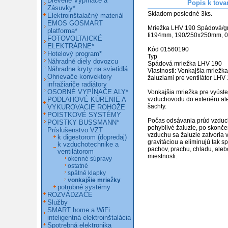
Drevené Vypínače a
Popis k tova
Zásuvky*
Skladom posledné 3ks.

Elektroinštalačný materiál
EMOS GOSMART
Mriežka LHV 190 Spádová/gra
platforma*
fi194mm, 190/250x250mm, 01560190                                
FOTOVOLTAICKÉ
ELEKTRÁRNE*
Kód 01560190

Hotelový program*
Typ 

Náhradné diely dovozcu
Spádová mriežka LHV 190 

Náhradne kryty na svietidlá
Vlastnosti: Vonkajšia mriežka
Ohrievače konvektory
žaluziami pre ventilátor LHV 
infražiariče radiátory
OSOBNÉ VYPÍNAČE ALY*
Vonkajšia mriežka pre vyúste
PODLAHOVÉ KÚRENIE A
vzduchovodu do exteriéru al
šachty.

VYKUROVACIE ROHOŽE
POISTKOVÉ SYSTÉMY
Počas odsávania prúd vzduc
POISTKY BUSSMANN*
pohyblivé žaluzie, po skonče
Príslušenstvo VZT
vzduchu sa žaluzie zatvoria v
k digestorom (dopredaj)
gravitáciou a eliminujú tak s
k vzduchotechnike a
pachov, prachu, chladu, alebo
ventilátorom
miestnosti.
okenné súpravy
ostatné
spätné klapky
vonkajšie mriežky
potrubné systémy
ROZVÁDZAČE
Služby
SMART home a WiFi
inteligentná elektroinštalácia
Spotrebná elektronika