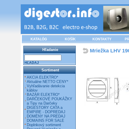
KATALÓG
KOŠÍK
KONTAKTY
PR
Hľadanie
Mriežka LHV 19
HĽADAJ
Sortiment
AKCIA ELEKTRO*
Aktuálne NETTO CENY*
Vyhľadávanie detekcia
káblov
BAZÁR ELEKTRO*
DARČEKOVÉ POUKÁŽKY
a Tipy na Darčeky
DIGESTORY CATA a
EMPIRE - DOPREDAJ
DOMÉNY NA PREDAJ
DOMAINS FOR SALE
Doplnkový sortiment