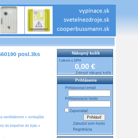
Nákupný košík
560190 posl.3ks
Celkom s DPH
0,00 €
Zobraziť nákupný košík
Prihlásenie
Prihlasovací email
Prihlasovacie heslo
Zapamätať
a ventilátorom
»
vonkajšie
Zabudol som heslo
tory do kúpeľne do bytu
»
Registrácia