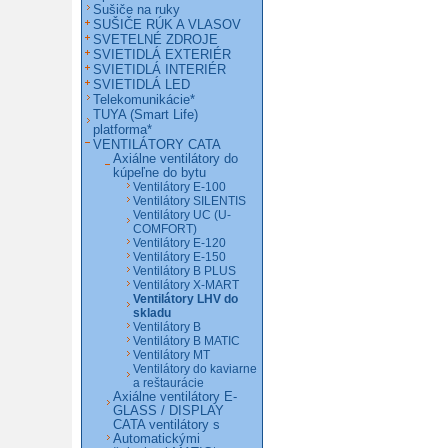
Sušiče na ruky
SUŠIČE RÚK A VLASOV
SVETELNÉ ZDROJE
SVIETIDLÁ EXTERIÉR
SVIETIDLÁ INTERIÉR
SVIETIDLÁ LED
Telekomunikácie*
TUYA (Smart Life)
platforma*
VENTILÁTORY CATA
Axiálne ventilátory do
kúpeľne do bytu
Ventilátory E-100
Ventilátory SILENTIS
Ventilátory UC (U-
COMFORT)
Ventilátory E-120
Ventilátory E-150
Ventilátory B PLUS
Ventilátory X-MART
Ventilátory LHV do
skladu
Ventilátory B
Ventilátory B MATIC
Ventilátory MT
Ventilátory do kaviarne
a reštaurácie
Axiálne ventilátory E-
GLASS / DISPLAY
CATA ventilátory s
Automatickými