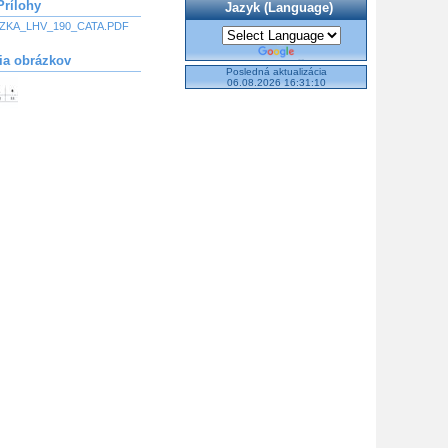
Prílohy
Jazyk (Language)
ZKA_LHV_190_CATA.PDF
Powered by
ia obrázkov
Translate
Posledná aktualizácia
06.08.2026 16:31:10