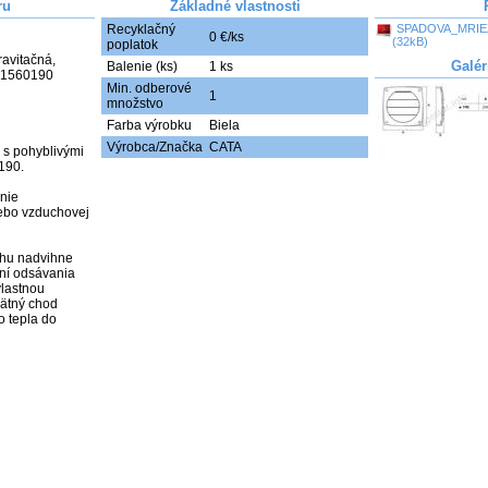
ru
Základné vlastnosti
Recyklačný
SPADOVA_MRIE
0 €/ks
(32kB)
poplatok
vitačná, 
Galér
Balenie (ks)
1 ks
                    

Min. odberové
1
množstvo
Farba výrobku
Biela
Výrobca/Značka
CATA
 s pohyblivými 
190.

nie 
ebo vzduchovej 
hu nadvihne 
ní odsávania 
lastnou 
pätný chod 
 tepla do 