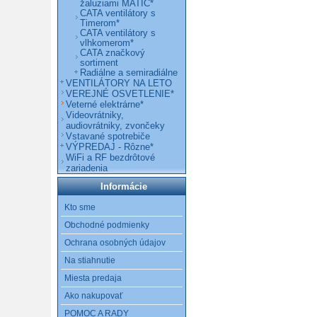
žaluziami MATIC*
CATA ventilátory s
Timerom*
CATA ventilátory s
vlhkomerom*
CATA značkový
sortiment
Radiálne a semiradiálne
VENTILÁTORY NA LETO
VEREJNÉ OSVETLENIE*
Veterné elektrárne*
Videovrátniky,
audiovrátniky, zvončeky
Vstavané spotrebiče
VÝPREDAJ - Rôzne*
WiFi a RF bezdrôtové
zariadenia
Informácie
Kto sme
Obchodné podmienky
Ochrana osobných údajov
Na stiahnutie
Miesta predaja
Ako nakupovať
POMOC A RADY