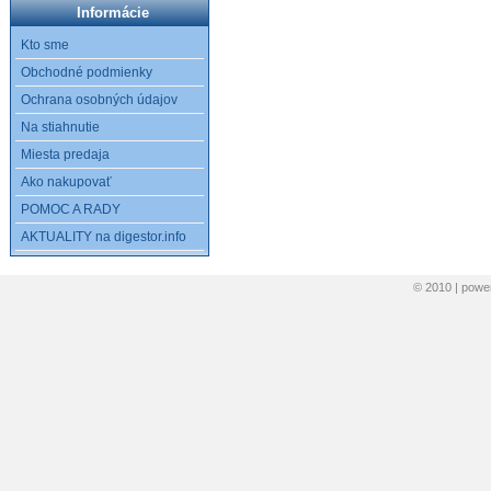
Informácie
Kto sme
Obchodné podmienky
Ochrana osobných údajov
Na stiahnutie
Miesta predaja
Ako nakupovať
POMOC A RADY
AKTUALITY na digestor.info
© 2010 | pow