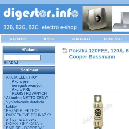
KATALÓG
KOŠÍK
KONTAKTY
PRIHLÁSIŤ
Hľadanie
Poistka 120FEE, 120A, 6
Cooper Bussmann
HĽADAJ
Sortiment
AKCIA ELEKTRO*
Akcia pre
neregistrovaných
Akcia PRE
REGISTROVANÝCH
Aktuálne NETTO CENY*
Vyhľadávanie detekcia
káblov
BAZÁR ELEKTRO*
DARČEKOVÉ POUKÁŽKY
a Tipy na Darčeky
DIGESTORY CATA a
EMPIRE - DOPREDAJ