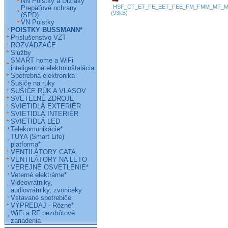
NN Poistky a Držiaky
HSF_CT_ET_FE_EET_FEE_FM_FMM_MT_MMT
Prepäťové ochrany
(93kB)
(SPD)
VN Poistky
POISTKY BUSSMANN*
Príslušenstvo VZT
ROZVÁDZAČE
Služby
SMART home a WiFi
inteligentná elektroinštalácia
Spotrebná elektronika
Sušiče na ruky
SUŠIČE RÚK A VLASOV
SVETELNÉ ZDROJE
SVIETIDLÁ EXTERIÉR
SVIETIDLÁ INTERIÉR
SVIETIDLÁ LED
Telekomunikácie*
TUYA (Smart Life)
platforma*
VENTILÁTORY CATA
VENTILÁTORY NA LETO
VEREJNÉ OSVETLENIE*
Veterné elektrárne*
Videovrátniky,
audiovrátniky, zvončeky
Vstavané spotrebiče
VÝPREDAJ - Rôzne*
WiFi a RF bezdrôtové
zariadenia