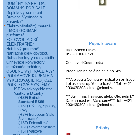
DOMÉNY NA PREDAJ
DOMAINS FOR SALE
Doplnkový sortiment
Drevené Vypínače a
Zásuvky*
Elektroinštalačný materiál
EMOS GOSMART
platforma*
FOTOVOLTAICKÉ
Popis k tovaru
ELEKTRÁRNE*
Hotelový program*
High Speed Fuses

Náhradné diely dovozcu
BS88 Fuse Links

Náhradne kryty na svietidlá
Ohrievače konvektory
Country of Origin: India

infražiariče radiátory
OSOBNÉ VYPÍNAČE ALY*
Predaj len na celé balenia po 5ks

PODLAHOVÉ KÚRENIE A
***Are you a Company, Institution or Trader
VYKUROVACIE ROHOŽE
Let us to set up Your prices!*** Tel.: +421-
POISTKOVÉ SYSTÉMY
903/430803, elmat@elmat.sk

HSF Vysokorýchlostné
Poistky a Držiaky
***Ste Firma, Inštitúcia, alebo Obchodník? 
(HSF) British
Dajte si nastaviť Vaše ceny!*** Tel.: +421-
Standard BS88
(HSF) Držiaky, Spodky,
Bloky
(HSF) European Style
Štvorhranné
(HSF) Fotovoltické
(HSF) Severoamerické
Prílohy
(HSF) Valcové