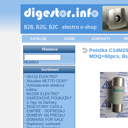
KATALÓG
KOŠÍK
KONTAKTY
PR
Hľadanie
Poistka C14M25,
MOQ=60pcs, B
HĽADAJ
Sortiment
AKCIA ELEKTRO*
Aktuálne NETTO CENY*
Vyhľadávanie detekcia
káblov
BAZÁR ELEKTRO*
DARČEKOVÉ POUKÁŽKY
a Tipy na Darčeky
DIGESTORY CATA a
EMPIRE - DOPREDAJ
DOMÉNY NA PREDAJ
DOMAINS FOR SALE
Doplnkový sortiment