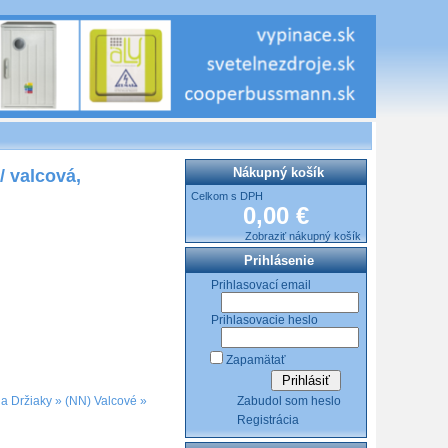
Nákupný košík
/ valcová,
Celkom s DPH
0,00 €
Zobraziť nákupný košík
Prihlásenie
Prihlasovací email
Prihlasovacie heslo
Zapamätať
Zabudol som heslo
 a Držiaky
»
(NN) Valcové
»
Registrácia