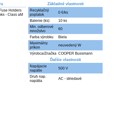
ru
Základné vlastnosti
Fuse Holders

Recyklačný
0 €/ks
nks - Class aM 
poplatok
Balenie (ks)
10 ks
Min. odberové
60
množstvo
Farba výrobku
Biela
Maximálny
neuvedený W
príkon
Výrobca/Značka
COOPER Bussmann
Ďalšie vlastnosti
Napájacie
500 V
napätie
Druh nap.
AC - striedavé
napätia