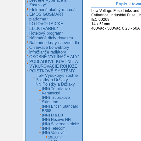
Drevené Vypínače a
Popis k tova
Zásuvky*
Elektroinštalačný materiál
Low Voltage Fuse Links and 
EMOS GOSMART
Cylindrical Industrial Fuse Li
platforma*
IEC 60269

FOTOVOLTAICKÉ
14 x 51mm

ELEKTRÁRNE*
400Vac - 500Vac, 0.25 - 50A
Hotelový program*
Náhradné diely dovozcu
Náhradne kryty na svietidlá
Ohrievače konvektory
infražiariče radiátory
OSOBNÉ VYPÍNAČE ALY*
PODLAHOVÉ KÚRENIE A
VYKUROVACIE ROHOŽE
POISTKOVÉ SYSTÉMY
HSF Vysokorýchlostné
Poistky a Držiaky
NN Poistky a Držiaky
(NN) Trubičkové
Keramické
(NN) Trubičkové
Sklenené
(NN) British Standard
BS88
(NN) D a D0
(NN) Nožové NH
(NN) Severoamerické
(NN) Telecom
(NN) Valcové
10x38mm