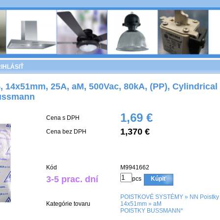
IHLÁSIŤ
 14x51mm, 25A, aM, 500Vac, 80kA, (PP), Cylindrical 
ussmann
1,69 €
Cena s DPH
1,370 €
Cena bez DPH
Kód
M9941662
3-5 prac. dní
pcs
Kúpiť
POISTKOVÉ SYSTÉMY
»
NN Poistky
Kategórie tovaru
14x51mm
»
aM
POISTKY BUSSMANN*