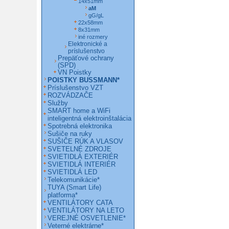
14x51mm
aM
gG/gL
22x58mm
8x31mm
iné rozmery
Elektronické a
príslušenstvo
Prepäťové ochrany
(SPD)
VN Poistky
POISTKY BUSSMANN*
Príslušenstvo VZT
ROZVÁDZAČE
Služby
SMART home a WiFi
inteligentná elektroinštalácia
Spotrebná elektronika
Sušiče na ruky
SUŠIČE RÚK A VLASOV
SVETELNÉ ZDROJE
SVIETIDLÁ EXTERIÉR
SVIETIDLÁ INTERIÉR
SVIETIDLÁ LED
Telekomunikácie*
TUYA (Smart Life)
platforma*
VENTILÁTORY CATA
VENTILÁTORY NA LETO
VEREJNÉ OSVETLENIE*
Veterné elektrárne*