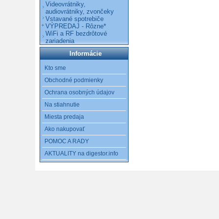
Videovrátniky,
audiovrátniky, zvončeky
Vstavané spotrebiče
VÝPREDAJ - Rôzne*
WiFi a RF bezdrôtové
zariadenia
Informácie
Kto sme
Obchodné podmienky
Ochrana osobných údajov
Na stiahnutie
Miesta predaja
Ako nakupovať
POMOC A RADY
AKTUALITY na digestor.info