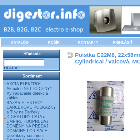
KATALÓG
KOŠÍK
KONTAKTY
PRIHLÁSIŤ
Hľadanie
Poistka C22M6, 22x58mm
Cylindrical / valcová,
HĽADAJ
Sortiment
AKCIA ELEKTRO*
Aktuálne NETTO CENY*
Vyhľadávanie detekcia
káblov
BAZÁR ELEKTRO*
DARČEKOVÉ POUKÁŽKY
a Tipy na Darčeky
DIGESTORY CATA a
EMPIRE - DOPREDAJ
DOMÉNY NA PREDAJ
DOMAINS FOR SALE
Doplnkový sortiment