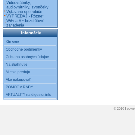
Videovrátniky,
audiovrátniky, zvončeky
Vstavané spotrebiče
VÝPREDAJ - Rôzne*
WiFi a RF bezdrôtové
zariadenia
Informácie
Kto sme
Obchodné podmienky
Ochrana osobných údajov
Na stiahnutie
Miesta predaja
Ako nakupovať
POMOC A RADY
AKTUALITY na digestor.info
© 2010 | pow