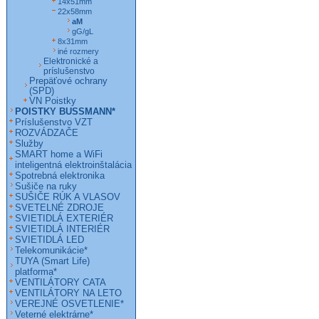
14x51mm
22x58mm
aM
gG/gL
8x31mm
iné rozmery
Elektronické a
príslušenstvo
Prepäťové ochrany
(SPD)
VN Poistky
POISTKY BUSSMANN*
Príslušenstvo VZT
ROZVÁDZAČE
Služby
SMART home a WiFi
inteligentná elektroinštalácia
Spotrebná elektronika
Sušiče na ruky
SUŠIČE RÚK A VLASOV
SVETELNÉ ZDROJE
SVIETIDLÁ EXTERIÉR
SVIETIDLÁ INTERIÉR
SVIETIDLÁ LED
Telekomunikácie*
TUYA (Smart Life)
platforma*
VENTILÁTORY CATA
VENTILÁTORY NA LETO
VEREJNÉ OSVETLENIE*
Veterné elektrárne*