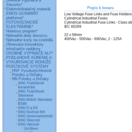
Drevené Vypínače a
Zásuvky*
Popis k tovaru
Elektroinštalačný materiál
EMOS GOSMART
Low Voltage Fuse Links and Fuse Holders

platforma*
Cylindrical Industrial Fuses

FOTOVOLTAICKÉ
Cylindrical Industrial Fuse Links - Class aM
ELEKTRÁRNE*
IEC 60269

Hotelový program*
22 x 58mm

Náhradné diely dovozcu
400Vac - 500Vac - 690Vac, 2 - 125A
Náhradne kryty na svietidlá
Ohrievače konvektory
infražiariče radiátory
OSOBNÉ VYPÍNAČE ALY*
PODLAHOVÉ KÚRENIE A
VYKUROVACIE ROHOŽE
POISTKOVÉ SYSTÉMY
HSF Vysokorýchlostné
Poistky a Držiaky
NN Poistky a Držiaky
(NN) Trubičkové
Keramické
(NN) Trubičkové
Sklenené
(NN) British Standard
BS88
(NN) D a D0
(NN) Nožové NH
(NN) Severoamerické
(NN) Telecom
(NN) Valcové
10x38mm