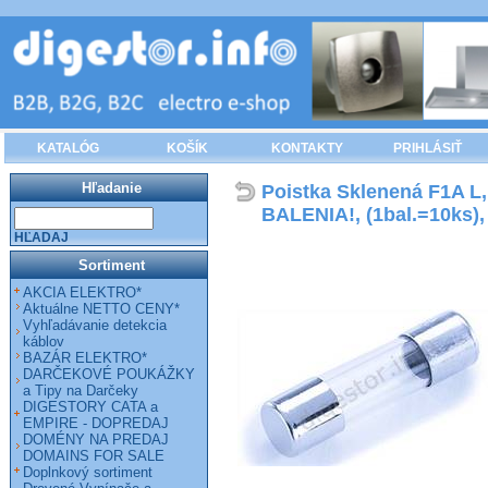
KATALÓG
KOŠÍK
KONTAKTY
PRIHLÁSIŤ
Hľadanie
Poistka Sklenená F1A 
BALENIA!, (1bal.=10ks),
HĽADAJ
Sortiment
AKCIA ELEKTRO*
Aktuálne NETTO CENY*
Vyhľadávanie detekcia
káblov
BAZÁR ELEKTRO*
DARČEKOVÉ POUKÁŽKY
a Tipy na Darčeky
DIGESTORY CATA a
EMPIRE - DOPREDAJ
DOMÉNY NA PREDAJ
DOMAINS FOR SALE
Doplnkový sortiment