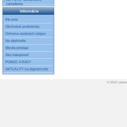
zariadenia
Informácie
Kto sme
Obchodné podmienky
Ochrana osobných údajov
Na stiahnutie
Miesta predaja
Ako nakupovať
POMOC A RADY
AKTUALITY na digestor.info
© 2010 | pow