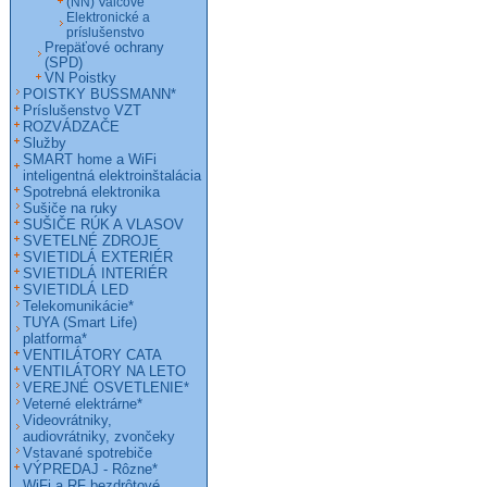
(NN) Valcové
Elektronické a
príslušenstvo
Prepäťové ochrany
(SPD)
VN Poistky
POISTKY BUSSMANN*
Príslušenstvo VZT
ROZVÁDZAČE
Služby
SMART home a WiFi
inteligentná elektroinštalácia
Spotrebná elektronika
Sušiče na ruky
SUŠIČE RÚK A VLASOV
SVETELNÉ ZDROJE
SVIETIDLÁ EXTERIÉR
SVIETIDLÁ INTERIÉR
SVIETIDLÁ LED
Telekomunikácie*
TUYA (Smart Life)
platforma*
VENTILÁTORY CATA
VENTILÁTORY NA LETO
VEREJNÉ OSVETLENIE*
Veterné elektrárne*
Videovrátniky,
audiovrátniky, zvončeky
Vstavané spotrebiče
VÝPREDAJ - Rôzne*
WiFi a RF bezdrôtové