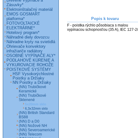
Drevené Vypínače a
Zásuvky*
Elektroinštalačný materiál
EMOS GOSMART
platforma*
Popis k tovaru
FOTOVOLTAICKÉ
F - poistka rýchlo pôsobiaca s malou 
ELEKTRÁRNE*
vypínacou schopnosťou (35 A), IEC 127-2/
Hotelový program*
Náhradné diely dovozcu
Náhradne kryty na svietidlá
Ohrievače konvektory
infražiariče radiátory
OSOBNÉ VYPÍNAČE ALY*
PODLAHOVÉ KÚRENIE A
VYKUROVACIE ROHOŽE
POISTKOVÉ SYSTÉMY
HSF Vysokorýchlostné
Poistky a Držiaky
NN Poistky a Držiaky
(NN) Trubičkové
Keramické
(NN) Trubičkové
Sklenené
5x20mm sklo
6,3x32mm sklo
(NN) British Standard
BS88
(NN) D a D0
(NN) Nožové NH
(NN) Severoamerické
(NN) Telecom