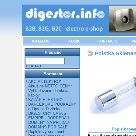
KATALÓG
KOŠÍK
KONTAKTY
PR
Hľadanie
Poistka Sklene
HĽADAJ
Sortiment
AKCIA ELEKTRO*
Aktuálne NETTO CENY*
Vyhľadávanie detekcia
káblov
BAZÁR ELEKTRO*
DARČEKOVÉ POUKÁŽKY
a Tipy na Darčeky
DIGESTORY CATA a
EMPIRE - DOPREDAJ
DOMÉNY NA PREDAJ
DOMAINS FOR SALE
Popis k tova
Doplnkový sortiment
F - poistka rýchlo pôsobiaca 