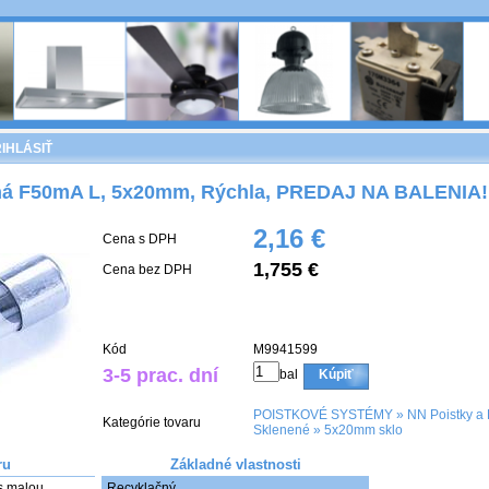
IHLÁSIŤ
ná F50mA L, 5x20mm, Rýchla, PREDAJ NA BALENIA!, 
2,16 €
Cena s DPH
1,755 €
Cena bez DPH
Kód
M9941599
3-5 prac. dní
bal
Kúpiť
POISTKOVÉ SYSTÉMY
»
NN Poistky a 
Kategórie tovaru
Sklenené
»
5x20mm sklo
ru
Základné vlastnosti
s malou 
Recyklačný