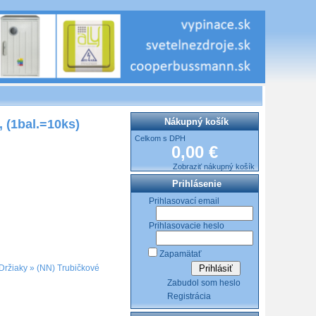
Nákupný košík
(1bal.=10ks)
Celkom s DPH
0,00 €
Zobraziť nákupný košík
Prihlásenie
Prihlasovací email
Prihlasovacie heslo
Zapamätať
Držiaky
»
(NN) Trubičkové
Zabudol som heslo
Registrácia