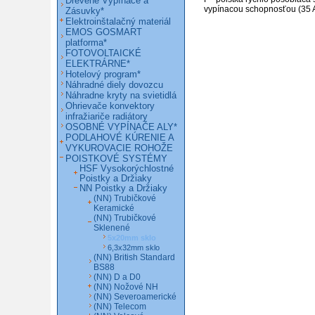
Drevené Vypínače a
vypínacou schopnosťou (35 A)
Zásuvky*
Elektroinštalačný materiál
EMOS GOSMART
platforma*
FOTOVOLTAICKÉ
ELEKTRÁRNE*
Hotelový program*
Náhradné diely dovozcu
Náhradne kryty na svietidlá
Ohrievače konvektory
infražiariče radiátory
OSOBNÉ VYPÍNAČE ALY*
PODLAHOVÉ KÚRENIE A
VYKUROVACIE ROHOŽE
POISTKOVÉ SYSTÉMY
HSF Vysokorýchlostné
Poistky a Držiaky
NN Poistky a Držiaky
(NN) Trubičkové
Keramické
(NN) Trubičkové
Sklenené
5x20mm sklo
6,3x32mm sklo
(NN) British Standard
BS88
(NN) D a D0
(NN) Nožové NH
(NN) Severoamerické
(NN) Telecom