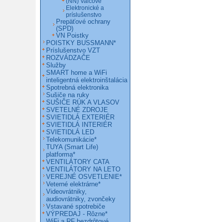
(NN) Valcové
Elektronické a
príslušenstvo
Prepäťové ochrany
(SPD)
VN Poistky
POISTKY BUSSMANN*
Príslušenstvo VZT
ROZVÁDZAČE
Služby
SMART home a WiFi
inteligentná elektroinštalácia
Spotrebná elektronika
Sušiče na ruky
SUŠIČE RÚK A VLASOV
SVETELNÉ ZDROJE
SVIETIDLÁ EXTERIÉR
SVIETIDLÁ INTERIÉR
SVIETIDLÁ LED
Telekomunikácie*
TUYA (Smart Life)
platforma*
VENTILÁTORY CATA
VENTILÁTORY NA LETO
VEREJNÉ OSVETLENIE*
Veterné elektrárne*
Videovrátniky,
audiovrátniky, zvončeky
Vstavané spotrebiče
VÝPREDAJ - Rôzne*
WiFi a RF bezdrôtové