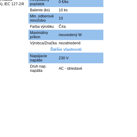
0 €/ks
, IEC 127-2/II
poplatok
Balenie (ks)
10 ks
Min. odberové
10
množstvo
Farba výrobku
Číra
Maximálny
neuvedený W
príkon
Výrobca/Značka
nezatriedené
Ďalšie vlastnosti
Napájacie
230 V
napätie
Druh nap.
AC - striedavé
napätia