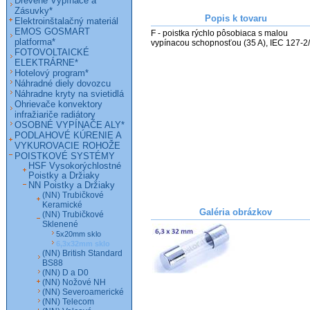
Drevené Vypínače a
Zásuvky*
Popis k tovaru
Elektroinštalačný materiál
EMOS GOSMART
F - poistka rýchlo pôsobiaca s malou 
platforma*
FOTOVOLTAICKÉ
ELEKTRÁRNE*
Hotelový program*
Náhradné diely dovozcu
Náhradne kryty na svietidlá
Ohrievače konvektory
infražiariče radiátory
OSOBNÉ VYPÍNAČE ALY*
PODLAHOVÉ KÚRENIE A
VYKUROVACIE ROHOŽE
POISTKOVÉ SYSTÉMY
HSF Vysokorýchlostné
Poistky a Držiaky
NN Poistky a Držiaky
(NN) Trubičkové
Keramické
Galéria obrázkov
(NN) Trubičkové
Sklenené
5x20mm sklo
6,3x32mm sklo
(NN) British Standard
BS88
(NN) D a D0
(NN) Nožové NH
(NN) Severoamerické
(NN) Telecom