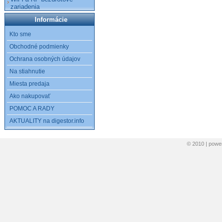
zariadenia
Informácie
Kto sme
Obchodné podmienky
Ochrana osobných údajov
Na stiahnutie
Miesta predaja
Ako nakupovať
POMOC A RADY
AKTUALITY na digestor.info
© 2010 | pow