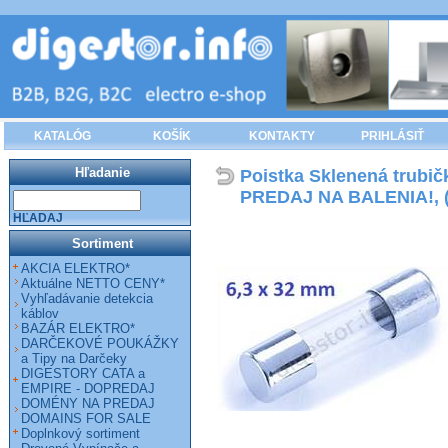
KATALÓG
KOŠÍK
KONTAKTY
PRIHLÁSIŤ
Hľadanie
Poistka Sklenená trubi
PREDAJ NA BALENIA!, (
HĽADAJ
Sortiment
AKCIA ELEKTRO*
Aktuálne NETTO CENY*
Vyhľadávanie detekcia
káblov
BAZÁR ELEKTRO*
DARČEKOVÉ POUKÁŽKY
a Tipy na Darčeky
DIGESTORY CATA a
EMPIRE - DOPREDAJ
DOMÉNY NA PREDAJ
DOMAINS FOR SALE
Doplnkový sortiment