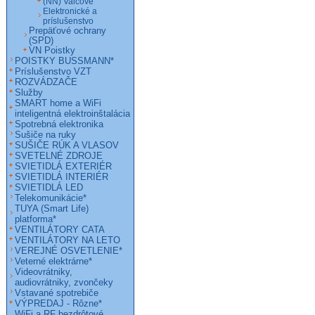
(NN) Valcové
Elektronické a
príslušenstvo
Prepäťové ochrany
(SPD)
VN Poistky
POISTKY BUSSMANN*
Príslušenstvo VZT
ROZVÁDZAČE
Služby
SMART home a WiFi
inteligentná elektroinštalácia
Spotrebná elektronika
Sušiče na ruky
SUŠIČE RÚK A VLASOV
SVETELNÉ ZDROJE
SVIETIDLÁ EXTERIÉR
SVIETIDLÁ INTERIÉR
SVIETIDLÁ LED
Telekomunikácie*
TUYA (Smart Life)
platforma*
VENTILÁTORY CATA
VENTILÁTORY NA LETO
VEREJNÉ OSVETLENIE*
Veterné elektrárne*
Videovrátniky,
audiovrátniky, zvončeky
Vstavané spotrebiče
VÝPREDAJ - Rôzne*
WiFi a RF bezdrôtové