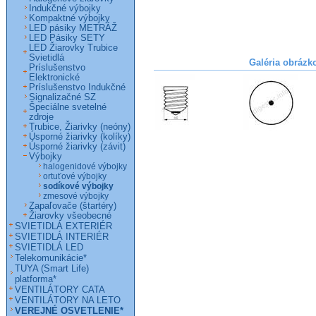
Indukčné výbojky
Kompaktné výbojky
LED pásiky METRÁŽ
LED Pásiky SETY
LED Žiarovky Trubice
Svietidlá
Galéria obrázk
Príslušenstvo
Elektronické
Príslušenstvo Indukčné
Signalizačné SZ
Špeciálne svetelné
zdroje
Trubice, Žiarivky (neóny)
Úsporné žiarivky (kolíky)
Úsporné žiarivky (závit)
Výbojky
halogenidové výbojky
ortuťové výbojky
sodíkové výbojky
zmesové výbojky
Zapaľovače (štartéry)
Žiarovky všeobecné
SVIETIDLÁ EXTERIÉR
SVIETIDLÁ INTERIÉR
SVIETIDLÁ LED
Telekomunikácie*
TUYA (Smart Life)
platforma*
VENTILÁTORY CATA
VENTILÁTORY NA LETO
VEREJNÉ OSVETLENIE*