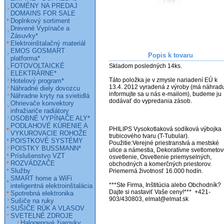
DOMÉNY NA PREDAJ
DOMAINS FOR SALE
Doplnkový sortiment
Drevené Vypínače a
Zásuvky*
Elektroinštalačný materiál
EMOS GOSMART
Popis k tovaru
platforma*
FOTOVOLTAICKÉ
Skladom posledných 14ks.

ELEKTRÁRNE*
Táto položka je v zmysle nariadení EÚ k 
Hotelový program*
13.4. 2012 vyradená z výroby (má náhradu 
Náhradné diely dovozcu
informujte sa u nás e-mailom), budeme ju 
Náhradne kryty na svietidlá
dodávať do vypredania zásob.

Ohrievače konvektory
infražiariče radiátory
OSOBNÉ VYPÍNAČE ALY*
PODLAHOVÉ KÚRENIE A
PHILIPS Vysokotlaková sodíková výbojka 
VYKUROVACIE ROHOŽE
trubicového tvaru (T-Tubular). 

POISTKOVÉ SYSTÉMY
Použitie:Verejné priestranstvá a mestské 
POISTKY BUSSMANN*
ulice a námestia, Dekoratívne svetlometov
Príslušenstvo VZT
osvetlenie, Osvetlenie priemyselných, 
ROZVÁDZAČE
obchodných a komerčných priestorov. 
Služby
Priemerná životnosť 16.000 hodín. 

SMART home a WiFi
***Ste Firma, Inštitúcia alebo Obchodník? 
inteligentná elektroinštalácia
Dajte si nastaviť Vaše ceny!***  +421-
Spotrebná elektronika
903/430803, elmat@elmat.sk
Sušiče na ruky
SUŠIČE RÚK A VLASOV
SVETELNÉ ZDROJE
Halogenové žiarovky