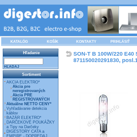
KATALÓG
KOŠÍK
KONTAKTY
PRIHLÁSIŤ
Hľadanie
SON-T B 100W/220 E40 SL
871150020291830, posl.
HĽADAJ
Sortiment
AKCIA ELEKTRO*
Akcia pre
neregistrovaných
Akcia PRE
REGISTROVANÝCH
Aktuálne NETTO CENY*
Vyhľadávanie detekcia
káblov
BAZÁR ELEKTRO*
DARČEKOVÉ POUKÁŽKY
a Tipy na Darčeky
DIGESTORY CATA a
EMPIRE - DOPREDAJ