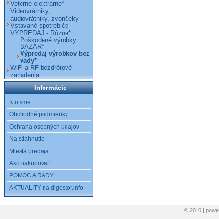
Veterné elektrárne*
Videovrátniky,
audiovrátniky, zvončeky
Vstavané spotrebiče
VÝPREDAJ - Rôzne*
Poškodené výrobky
BAZÁR*
Výpredaj výrobkov bez
vady*
WiFi a RF bezdrôtové
zariadenia
Informácie
Kto sme
Obchodné podmienky
Ochrana osobných údajov
Na stiahnutie
Miesta predaja
Ako nakupovať
POMOC A RADY
AKTUALITY na digestor.info
© 2010 | pow