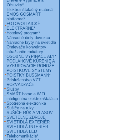
Drevené Vypínače a
Zásuvky*
Elektroinštalačný materiál
EMOS GOSMART
platforma*
FOTOVOLTAICKÉ
ELEKTRÁRNE*
Hotelový program*
Náhradné diely dovozcu
Náhradne kryty na svietidlá
Ohrievače konvektory
infražiariče radiátory
OSOBNÉ VYPÍNAČE ALY*
PODLAHOVÉ KÚRENIE A
VYKUROVACIE ROHOŽE
POISTKOVÉ SYSTÉMY
POISTKY BUSSMANN*
Príslušenstvo VZT
ROZVÁDZAČE
Služby
SMART home a WiFi
inteligentná elektroinštalácia
Spotrebná elektronika
Sušiče na ruky
SUŠIČE RÚK A VLASOV
SVETELNÉ ZDROJE
SVIETIDLÁ EXTERIÉR
SVIETIDLÁ INTERIÉR
SVIETIDLÁ LED
Telekomunikácie*