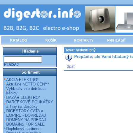
KATALÓG
KOŠÍK
KONTAKTY
PRIHLÁSIŤ
Tovar nedostupný
Hľadanie
Prepáčte, ale Vami hľadaný to
HĽADAJ
Späť
Sortiment
AKCIA ELEKTRO*
Aktuálne NETTO CENY*
Vyhľadávanie detekcia
káblov
BAZÁR ELEKTRO*
DARČEKOVÉ POUKÁŽKY
a Tipy na Darčeky
DIGESTORY CATA a
EMPIRE - DOPREDAJ
DOMÉNY NA PREDAJ
DOMAINS FOR SALE
Doplnkový sortiment