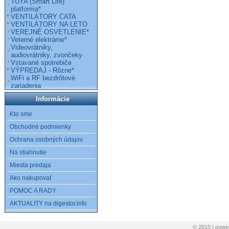
TUYA (Smart Life)
platforma*
VENTILÁTORY CATA
VENTILÁTORY NA LETO
VEREJNÉ OSVETLENIE*
Veterné elektrárne*
Videovrátniky,
audiovrátniky, zvončeky
Vstavané spotrebiče
VÝPREDAJ - Rôzne*
WiFi a RF bezdrôtové
zariadenia
Informácie
Kto sme
Obchodné podmienky
Ochrana osobných údajov
Na stiahnutie
Miesta predaja
Ako nakupovať
POMOC A RADY
AKTUALITY na digestor.info
© 2010 | pow