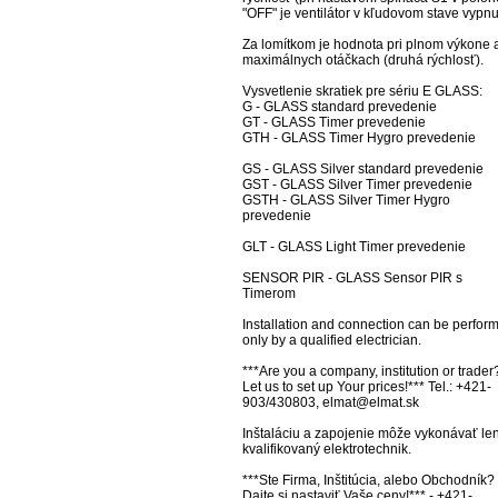
"OFF" je ventilátor v kľudovom stave vypnut
Za lomítkom je hodnota pri plnom výkone a
maximálnych otáčkach (druhá rýchlosť).

Vysvetlenie skratiek pre sériu E GLASS:

G - GLASS standard prevedenie

GT - GLASS Timer prevedenie

GTH - GLASS Timer Hygro prevedenie

GS - GLASS Silver standard prevedenie

GST - GLASS Silver Timer prevedenie

GSTH - GLASS Silver Timer Hygro 
prevedenie

GLT - GLASS Light Timer prevedenie

SENSOR PIR - GLASS Sensor PIR s 
Timerom

Installation and connection can be perform
only by a qualified electrician.

***Are you a company, institution or trader?
Let us to set up Your prices!*** Tel.: +421-
903/430803, elmat@elmat.sk 

Inštaláciu a zapojenie môže vykonávať len
kvalifikovaný elektrotechnik. 

***Ste Firma, Inštitúcia, alebo Obchodník? 
Dajte si nastaviť Vaše ceny!*** - +421-