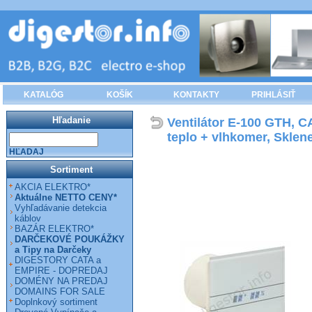
KATALÓG
KOŠÍK
KONTAKTY
PRIHLÁSIŤ
Hľadanie
Ventilátor E-100 GTH, C
teplo + vlhkomer, Sklen
HĽADAJ
Sortiment
AKCIA ELEKTRO*
Aktuálne NETTO CENY*
Vyhľadávanie detekcia
káblov
BAZÁR ELEKTRO*
DARČEKOVÉ POUKÁŽKY
a Tipy na Darčeky
DIGESTORY CATA a
EMPIRE - DOPREDAJ
DOMÉNY NA PREDAJ
DOMAINS FOR SALE
Doplnkový sortiment