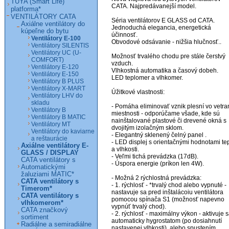
TUYA (Smart Life)
CATA. Najpredávanejší model.

platforma*
VENTILÁTORY CATA
Séria ventilátorov E GLASS od CATA.

Axiálne ventilátory do
Jednoduchá elegancia, energetická 
kúpeľne do bytu
účinnosť.

Ventilátory E-100
Obvodové odsávanie - nižšia hlučnosť..

Ventilátory SILENTIS
Ventilátory UC (U-
Možnosť trvalého chodu pre stále čerstvý 
COMFORT)
vzduch.

Ventilátory E-120
Vlhkostná automatika a časový dobeh.

Ventilátory E-150
LED teplomer a vlhkomer.

Ventilátory B PLUS
Ventilátory X-MART
Úžitkové vlastnosti:

Ventilátory LHV do
skladu
- Pomáha eliminovať vznik plesní vo vetran
Ventilátory B
miestnosti - odporúčame všade, kde sú 
Ventilátory B MATIC
nainštalované plastové či drevené okná s 
Ventilátory MT
dvojitým izolačným sklom.

Ventilátory do kaviarne
- Elegantný sklenený čelný panel .

a reštaurácie
- LED displej s orientačnými hodnotami tep
Axiálne ventilátory E-
a vlhkosti.

GLASS / DISPLAY
- Veľmi tichá prevádzka (17dB).

CATA ventilátory s
- Úspora energie (príkon len 4W).

Automatickými
žaluziami MATIC*
- Možná 2 rýchlostná prevádzka:

CATA ventilátory s
- 1. rýchlosť - *trvalý chod alebo vypnuté - 
Timerom*
nastavuje sa pred inštalácoiu ventilátora 
CATA ventilátory s
pomocou spínača S1 (možnosť napevno 
vlhkomerom*
vypnúť trvalý chod).

CATA značkový
- 2. rýchlosť - maximálny výkon - aktivuje s
sortiment
automaticky hygrostatom (po dosiahnutí 
Radiálne a semiradiálne
nastavenej vlhkosti), alebo spustením 