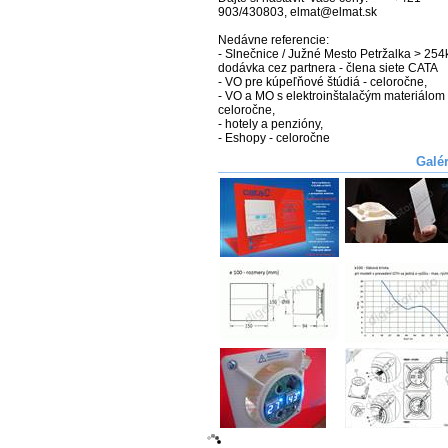
903/430803, elmat@elmat.sk

Nedávne referencie:

- Slnečnice / Južné Mesto Petržalka > 254k
dodávka cez partnera - člena siete CATA

- VO pre kúpeľňové štúdiá - celoročne,

- VO a MO s elektroinštalačým materiálom -
celoročne,

- hotely a penzióny,

- Eshopy - celoročne
Galé