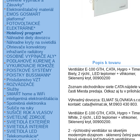
Drevené Vypínače a
Zásuvky*
Elektroinštalačný materiál
EMOS GOSMART
platforma*
FOTOVOLTAICKÉ
ELEKTRÁRNE*
Hotelový program*
Náhradné diely dovozcu
Náhradne kryty na svietidlá
Ohrievače konvektory
infražiariče radiátory
OSOBNÉ VYPÍNAČE ALY*
PODLAHOVÉ KÚRENIE A
Popis k tovaru
VYKUROVACIE ROHOŽE
Ventilátor E-100 GTH, CATA, Hygro + Timer
POISTKOVÉ SYSTÉMY
Biely, 2 rýchl., LED teplomer + vlhkomer, 
POISTKY BUSSMANN*
Sklenený kryt, 00900200                   

Príslušenstvo VZT
ROZVÁDZAČE
Zoznam obchodníkov siete CATA nájdete v
Služby
časti Miesta predaja. Odkaz aj tu v prílohác
SMART home a WiFi
inteligentná elektroinštalácia
Výhradný dovozca: ELMAT SLOVAKIA s.r.o. 
Spotrebná elektronika
kontakt: cata@elmat.sk, M:0903 430 803.

Sušiče na ruky
SUŠIČE RÚK A VLASOV
Ventilátor E-100 GTH, CATA, Hygro + Timer
SVETELNÉ ZDROJE
White, 2 rýchl., LED teplomer + vlhkomer, 
SVIETIDLÁ EXTERIÉR
Sklenený kryt, 00900200.          

SVIETIDLÁ INTERIÉR
2 - rýchlostný ventilátor so skvelým 
SVIETIDLÁ LED
moderným dizajnom - sklenený čelný panel
Telekomunikácie*
Nová vlajková loď bytových ventilátorov 