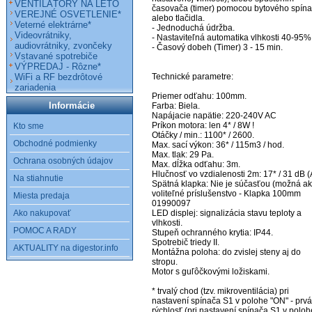
VENTILÁTORY NA LETO
časovača (timer) pomocou bytového spína
VEREJNÉ OSVETLENIE*
alebo tlačidla.

Veterné elektrárne*
- Jednoduchá údržba.

Videovrátniky,
- Nastaviteľná automatika vlhkosti 40-95%.
audiovrátniky, zvončeky
- Časový dobeh (Timer) 3 - 15 min.

Vstavané spotrebiče
VÝPREDAJ - Rôzne*
WiFi a RF bezdrôtové
Technické parametre:

zariadenia
Priemer odťahu: 100mm.

Informácie
Farba: Biela.

Napájacie napätie: 220-240V AC

Príkon motora: len 4* / 8W !

Kto sme
Otáčky / min.: 1100* / 2600.

Obchodné podmienky
Max. sací výkon: 36* / 115m3 / hod.

Max. tlak: 29 Pa.

Ochrana osobných údajov
Max. dĺžka odťahu: 3m.

Hlučnosť vo vzdialenosti 2m: 17* / 31 dB (A
Na stiahnutie
Spätná klapka: Nie je súčasťou (možná ak
voliteľné príslušenstvo - Klapka 100mm 
Miesta predaja
01990097

Ako nakupovať
LED displej: signalizácia stavu teploty a 
vlhkosti.

POMOC A RADY
Stupeň ochranného krytia: IP44.

Spotrebič triedy II.

AKTUALITY na digestor.info
Montážna poloha: do zvislej steny aj do 
stropu.

Motor s guľôčkovými ložiskami.

* trvalý chod (tzv. mikroventilácia) pri 
nastavení spínača S1 v polohe "ON" - prvá 
rýchlosť (pri nastavení spínača S1 v polohe