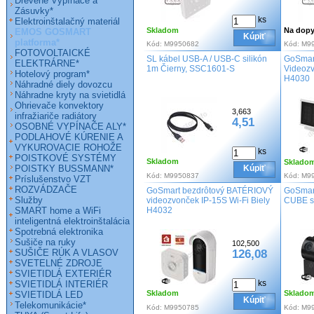
Drevené Vypínače a
Zásuvky*
ks
Elektroinštalačný materiál
Skladom
Na dopy
EMOS GOSMART
Kúpiť
platforma*
Kód:
M9950682
Kód:
M9
FOTOVOLTAICKÉ
SL kábel USB-A / USB-C silikón
GoSmar
ELEKTRÁRNE*
1m Čierny, SSC1601-S
Videozv
Hotelový program*
H4030
Náhradné diely dovozcu
Náhradne kryty na svietidlá
Ohrievače konvektory
3,663
infražiariče radiátory
4,51
OSOBNÉ VYPÍNAČE ALY*
PODLAHOVÉ KÚRENIE A
VYKUROVACIE ROHOŽE
ks
POISTKOVÉ SYSTÉMY
Skladom
Sklado
POISTKY BUSSMANN*
Kúpiť
Kód:
M9950837
Kód:
M9
Príslušenstvo VZT
ROZVÁDZAČE
GoSmart bezdrôtový BATÉRIOVÝ
GoSmar
Služby
videozvonček IP-15S Wi-Fi Biely
CUBE s 
SMART home a WiFi
H4032
inteligentná elektroinštalácia
Spotrebná elektronika
Sušiče na ruky
102,500
SUŠIČE RÚK A VLASOV
126,08
SVETELNÉ ZDROJE
SVIETIDLÁ EXTERIÉR
ks
SVIETIDLÁ INTERIÉR
Skladom
Sklado
SVIETIDLÁ LED
Kúpiť
Telekomunikácie*
Kód:
M9950785
Kód:
M9