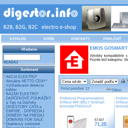
KATALÓG
KOŠÍK
KONTAKTY
PRIHLÁSIŤ
EMOS GOSMART p
Hľadanie
Výrobky kompatibilné 
Pozrite tiež kategóriu: 
HĽADAJ
Sortiment
AKCIA ELEKTRO*
Aktuálne NETTO CENY*
Vyhľadávanie detekcia
Počet položiek:
12
káblov
Odkaz
BAZÁR ELEKTRO*
DARČEKOVÉ POUKÁŽKY
Podlahový Programovatelný
Podlah
a Tipy na Darčeky
Drôtový WiFi BIELY GoSmart
Drôtov
termostat P56201UF
termos
DIGESTORY CATA a
EMPIRE - DOPREDAJ
DOMÉNY NA PREDAJ
DOMAINS FOR SALE
57,927
71,25
Doplnkový sortiment