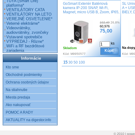
TUYA (Smart Life)
GoSmart Exteriér Batériová
SL Univ
platforma*
kamera IP-200 SNAP, Wi-Fi,
A + USB
VENTILÁTORY CATA
Magnet, micro USB B, Zoom, IP65,
BIELY,
VENTILÁTORY NA LETO
VEREJNÉ OSVETLENIE*
102,49
26,8%
Veterné elektrárne*
60,976
Videovrátniky,
75,00
audiovrátniky, zvončeky
Vstavané spotrebiče
VÝPREDAJ - Rôzne*
ks
WiFi a RF bezdrôtové
Na dopy
Skladom
zariadenia
Kúpiť
Kód:
M9950577
Kód:
M9
Informácie
15
30
50
100
Kto sme
Obchodné podmienky
Ochrana osobných údajov
Na stiahnutie
Miesta predaja
Ako nakupovať
POMOC A RADY
AKTUALITY na digestor.info
© 2010 | pow