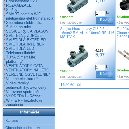
7,10
Príslušenstvo VZT
ROZVÁDZAČE
Služby
ks
SMART home a WiFi
Sklado
Skladom
inteligentná elektroinštalácia
Kúpiť
Spotrebná elektronika
Kód:
M9950046
Kód:
M9
Sušiče na ruky
Spojka trhacie hlavy CU: 2,5-
Zmršťov
SUŠIČE RÚK A VLASOV
16mm2 RM, AL: 4-16mm2 RE, 416
Cínom 4
SVETELNÉ ZDROJE
MS-T-V-K
2.6900
SVIETIDLÁ EXTERIÉR
SVIETIDLÁ INTERIÉR
SVIETIDLÁ LED
4,125
Telekomunikácie*
5,07
TUYA (Smart Life)
platforma*
VENTILÁTORY CATA
ks
VENTILÁTORY NA LETO
Sklado
Skladom
Kúpiť
VEREJNÉ OSVETLENIE*
Kód:
M9950044
Kód:
M9
Veterné elektrárne*
Videovrátniky,
15
30
50
100
audiovrátniky, zvončeky
Vstavané spotrebiče
VÝPREDAJ - Rôzne*
WiFi a RF bezdrôtové
zariadenia
Informácie
Kto sme
Obchodné podmienky