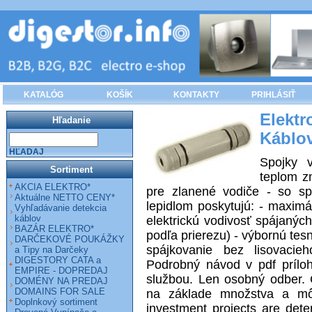
KATALÓG
KOŠÍK
KONTAKTY
PRIHLÁSIŤ
Elek
Hľadanie
Káblo
HĽADAJ
Spojky 
Sortiment
teplom zm
AKCIA ELEKTRO*
pre zlanené vodiče - so spá
Aktuálne NETTO CENY*
lepidlom poskytujú: - maxim
Vyhľadávanie detekcia
káblov
elektrickú vodivosť spájaných
BAZÁR ELEKTRO*
podľa prierezu) - výbornú tes
DARČEKOVÉ POUKÁŽKY
spájkovanie bez lisovacieh
a Tipy na Darčeky
DIGESTORY CATA a
Podrobný návod v pdf príloh
EMPIRE - DOPREDAJ
službou. Len osobný odber. 
DOMÉNY NA PREDAJ
DOMAINS FOR SALE
na základe množstva a môž
Doplnkový sortiment
investment projects are det