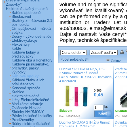
Drevené Vypínače a
volume and might be significa
Zásuvky*
Elektroinštalačný materiál
vykonávať len kvalifikovaný e
Batérie spotrebné
can be performed only by a qu
Bleskozvod
Bužírky zmršťovacie 2:1
Institution or Trader? Let 
bez lepidla
903/430803, elmat@elmat.sk *
Cín spájkovací - mäkká
spájka
Dajte si nastaviť Vaše ceny!
Deony - výkonové ističe
Popisy, technické špecifikác
Elektrovýzbroje
Flexošnúry
Káble
Káblové bubny a
predlžovačky
Počet položiek:
34
Káblové oká a konektory
Odkaz
Káblové príslušenstvo,
príchytky, pásky,
Dutinka SPOJKA KLI-2,5, 1.5-
Zmršťov
vývodky
2.5mm2 Izolovaná Modrá,
2.5mm2
Káblové spojky
L=27/15mm Cu+Sn/PVC lisovacia,
2.6655
Káblové žľaby a ich
4.0226020
príslušenstvo
Koncové spínače
0,366
Krabice
0,45
elektroinštalačné
Lišty Elektroinštalačné
Modulárne prístroje
ks
Ovládacie Hlavice
Skladom
Sklado
Skrinky HARMONY
Kúpiť
Pásky Izolačné Izolačky
Kód:
M9951048
Kód:
M9
Predlžovačky
Dutinka SPOJKA STH Žltá 6mm2
Dutink
Rúrky elektroinštalačné
Izolovaná, L=27/3.9mm,
1.5mm2