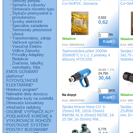
Senzory pohybu
Cu+Sn/PVC, lisovacia
Cu+Sn/P
Spínače a zásuvky
Stmievače rôzneho typu
Stykače priemyselné a
príslušenstvo
0,502
0,62
Svorky elektrické
Špeciálne zariadenia
Termostaty priestorové
izbové
ks
Transformátory, zdroje
Skladom
Sklado
Kúpiť
Vačkové spínače
Kód:
M9948343
Kód:
M9
Vianočné Elektro
Vidlice Zásuvky
Teplovzdušná pištoľ 2000W
Spojka 
Prívodky Adaptéry
350/600°C 0-1-2, 2 prietoky, 4
3x0,75-
Redukcie
difúzory, HT2C550
Vodotes
Značenia, tabuľky,
samolepky, fólia
32,80
7,2%
EMOS GOSMART
24,750
platforma*
30,44
FOTOVOLTAICKÉ
ELEKTRÁRNE*
Hotelový program*
pcs
Náhradné diely dovozcu
Na dopyt
Sklado
Kúpiť
Náhradne kryty na svietidlá
Kód:
M9950599
Kód:
M9
Ohrievače konvektory
Spojka trhacie hlavy CU: 4-
Spojka 
infražiariče radiátory
25mm2 RE, 10/16-25mm2
ZSJR50
OSOBNÉ VYPÍNAČE ALY*
RM/SM, AL:6-35mm2 RE/SE, 16-
mm, D=
PODLAHOVÉ KÚRENIE A
25 SM, 16-35mm2 RM, ...
VYKUROVACIE ROHOŽE
POISTKOVÉ SYSTÉMY
POISTKY BUSSMANN*
5,775