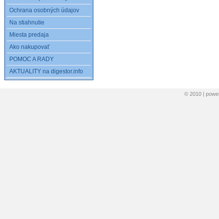
Ochrana osobných údajov
Na stiahnutie
Miesta predaja
Ako nakupovať
POMOC A RADY
AKTUALITY na digestor.info
© 2010 | pow