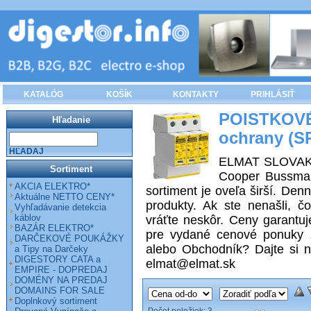
KATALÓG
KOŠÍK
KONTAKTY
PRIHLÁSIŤ
POISTKO
Hľadanie
ochrany (S
HĽADAJ
ELMAT SLOVAKIA 
Sortiment
Cooper Bussman
AKCIA ELEKTRO*
sortiment je oveľa širší. De
Aktuálne NETTO CENY*
produkty. Ak ste nenašli, č
Vyhľadávanie detekcia
káblov
vráťte neskôr. Ceny garantu
BAZÁR ELEKTRO*
pre vydané cenové ponuky z
DARČEKOVÉ POUKÁŽKY
alebo Obchodník? Dajte si n
a Tipy na Darčeky
DIGESTORY CATA a
elmat@elmat.sk
EMPIRE - DOPREDAJ
DOMÉNY NA PREDAJ
DOMAINS FOR SALE
Doplnkový sortiment