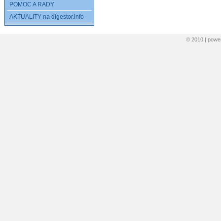
POMOC A RADY
AKTUALITY na digestor.info
© 2010 | pow