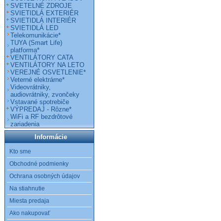
SVETELNÉ ZDROJE
SVIETIDLÁ EXTERIÉR
SVIETIDLÁ INTERIÉR
SVIETIDLÁ LED
Telekomunikácie*
TUYA (Smart Life)
platforma*
VENTILÁTORY CATA
VENTILÁTORY NA LETO
VEREJNÉ OSVETLENIE*
Veterné elektrárne*
Videovrátniky,
audiovrátniky, zvončeky
Vstavané spotrebiče
VÝPREDAJ - Rôzne*
WiFi a RF bezdrôtové
zariadenia
Informácie
Kto sme
Obchodné podmienky
Ochrana osobných údajov
Na stiahnutie
Miesta predaja
Ako nakupovať