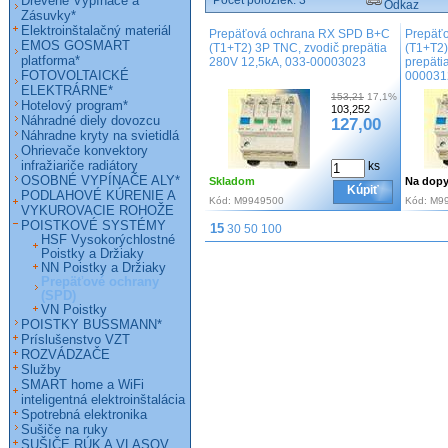
Drevené Vypínače a
Počet položiek:
3
Odkaz
Zásuvky*
Elektroinštalačný materiál
Prepäťová ochrana RX SPD B+C
Prepäť
EMOS GOSMART
(T1+T2) 3P TNC, zvodič prepätia
(T1+T2)
platforma*
280V 12,5kA, 033-00003023
prepäti
FOTOVOLTAICKÉ
000031
ELEKTRÁRNE*
153,21
17,1%
Hotelový program*
103,252
Náhradné diely dovozcu
127,00
Náhradne kryty na svietidlá
Ohrievače konvektory
infražiariče radiátory
ks
OSOBNÉ VYPÍNAČE ALY*
Skladom
Na dopy
Kúpiť
PODLAHOVÉ KÚRENIE A
Kód:
M9949500
Kód:
M9
VYKUROVACIE ROHOŽE
POISTKOVÉ SYSTÉMY
15
30
50
100
HSF Vysokorýchlostné
Poistky a Držiaky
NN Poistky a Držiaky
Prepäťové ochrany
(SPD)
VN Poistky
POISTKY BUSSMANN*
Príslušenstvo VZT
ROZVÁDZAČE
Služby
SMART home a WiFi
inteligentná elektroinštalácia
Spotrebná elektronika
Sušiče na ruky
SUŠIČE RÚK A VLASOV