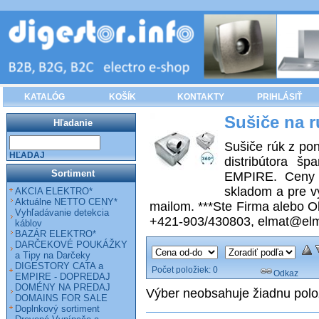
KATALÓG
KOŠÍK
KONTAKTY
PRIHLÁSIŤ
Sušiče na r
Hľadanie
Sušiče rúk z po
HĽADAJ
distribútora š
Sortiment
EMPIRE. Ceny g
skladom a pre v
AKCIA ELEKTRO*
Aktuálne NETTO CENY*
mailom. ***Ste Firma alebo Ob
Vyhľadávanie detekcia
+421-903/430803, elmat@elm
káblov
BAZÁR ELEKTRO*
DARČEKOVÉ POUKÁŽKY
a Tipy na Darčeky
DIGESTORY CATA a
Počet položiek:
0
Odkaz
EMPIRE - DOPREDAJ
DOMÉNY NA PREDAJ
Výber neobsahuje žiadnu pol
DOMAINS FOR SALE
Doplnkový sortiment