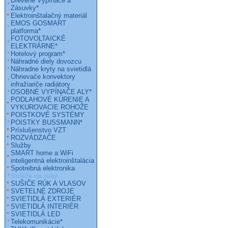
Drevené Vypínače a
Zásuvky*
Elektroinštalačný materiál
EMOS GOSMART
platforma*
FOTOVOLTAICKÉ
ELEKTRÁRNE*
Hotelový program*
Náhradné diely dovozcu
Náhradne kryty na svietidlá
Ohrievače konvektory
infražiariče radiátory
OSOBNÉ VYPÍNAČE ALY*
PODLAHOVÉ KÚRENIE A
VYKUROVACIE ROHOŽE
POISTKOVÉ SYSTÉMY
POISTKY BUSSMANN*
Príslušenstvo VZT
ROZVÁDZAČE
Služby
SMART home a WiFi
inteligentná elektroinštalácia
Spotrebná elektronika
Sušiče na ruky
SUŠIČE RÚK A VLASOV
SVETELNÉ ZDROJE
SVIETIDLÁ EXTERIÉR
SVIETIDLÁ INTERIÉR
SVIETIDLÁ LED
Telekomunikácie*